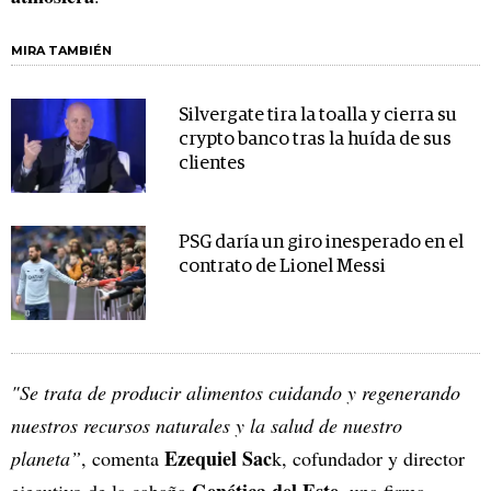
MIRA TAMBIÉN
Silvergate tira la toalla y cierra su
crypto banco tras la huída de sus
clientes
PSG daría un giro inesperado en el
contrato de Lionel Messi
"Se trata de producir alimentos cuidando y regenerando
nuestros recursos naturales y la salud de nuestro
Ezequiel Sac
planeta”
, comenta
k, cofundador y director
Genética del Este
ejecutivo de la cabaña
, una firma