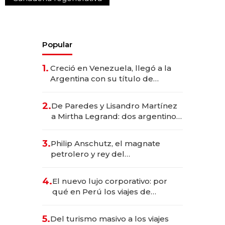
Popular
1.
Creció en Venezuela, llegó a la
Argentina con su título de
abogado y construyó un imperio
gastronómico que revoluciona
2.
De Paredes y Lisandro Martínez
las marcas "fast premium"
a Mirtha Legrand: dos argentinos
impulsan el negocio del wellness
deportivo y el cuidado corporal
3.
Philip Anschutz, el magnate
petrolero y rey del
entretenimiento que va por la
licitación de Tecnópolis junto a
4.
El nuevo lujo corporativo: por
Fénix
qué en Perú los viajes de
negocios dejan de ser reuniones
para convertirse en experiencias
5.
Del turismo masivo a los viajes
transformadoras