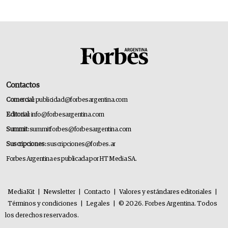
Contactos
Comercial:
publicidad@forbesargentina.com
Editorial:
info@forbesargentina.com
Summit:
summitforbes@forbesargentina.com
Suscripciones:
suscripciones@forbes.ar
Forbes Argentina es publicada por HT Media SA.
MediaKit
|
Newsletter
|
Contacto
|
Valores y estándares editoriales
|
Términos y condiciones
|
Legales
|
© 2026. Forbes Argentina. Todos
los derechos reservados.