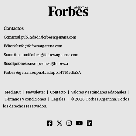
Contactos
Comercial:
publicidad@forbesargentina.com
Editorial:
info@forbesargentina.com
Summit:
summitforbes@forbesargentina.com
Suscripciones:
suscripciones@forbes.ar
Forbes Argentina es publicada por HT Media SA.
MediaKit
|
Newsletter
|
Contacto
|
Valores y estándares editoriales
|
Términos y condiciones
|
Legales
|
© 2026. Forbes Argentina. Todos
los derechos reservados.