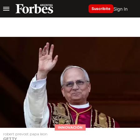
Sign In
Suscribite
INNOVACIÓN
robert prevost papa leon
GETTY