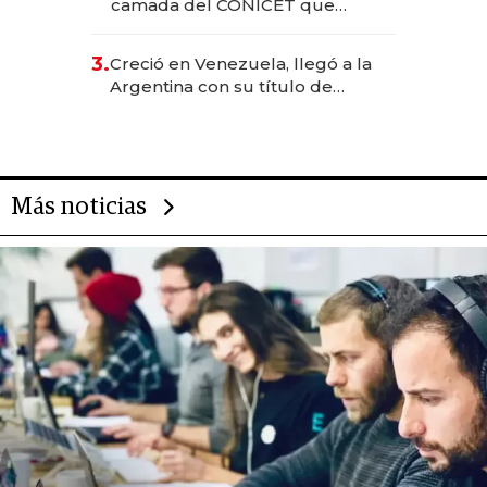
camada del CONICET que
levantó más de US$ 40 millones
para fundar startups biotech
3.
Creció en Venezuela, llegó a la
Argentina con su título de
abogado y construyó un imperio
gastronómico que revoluciona
las marcas "fast premium"
Más noticias