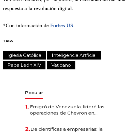
respuesta a la revolución digital.
*Con información de
Forbes US
.
TAGS
Iglesia Católica
Inteligencia Artficial
Papa León XIV
Vaticano
Popular
1.
Emigró de Venezuela, lideró las
operaciones de Chevron en
EE.UU. y hoy es la única mujer
CEO en Vaca Muerta
2.
De científicas a empresarias: la