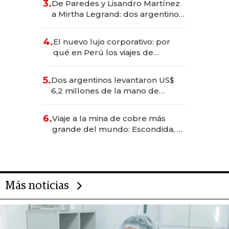
3.
De Paredes y Lisandro Martínez
las marcas "fast premium"
a Mirtha Legrand: dos argentinos
impulsan el negocio del wellness
deportivo y el cuidado corporal
4.
El nuevo lujo corporativo: por
qué en Perú los viajes de
negocios dejan de ser reuniones
para convertirse en experiencias
5.
Dos argentinos levantaron US$
transformadoras
6,2 millones de la mano de
Rauch, Englebienne y Woloski
6.
Viaje a la mina de cobre más
grande del mundo: Escondida, el
gigante chileno que exporta US$
14.000 millones anuales
Más noticias