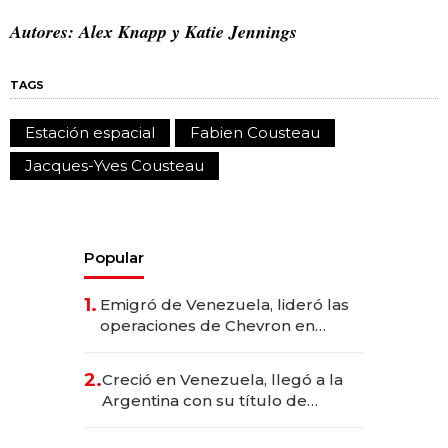
Autores: Alex Knapp y Katie Jennings
TAGS
Estación espacial
Fabien Cousteau
Jacques-Yves Cousteau
Popular
1.
Emigró de Venezuela, lideró las
operaciones de Chevron en
EE.UU. y hoy es la única mujer
CEO en Vaca Muerta
2.
Creció en Venezuela, llegó a la
Argentina con su título de
abogado y construyó un imperio
gastronómico que revoluciona