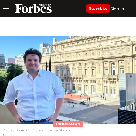
Sign In
Suscribite
INNOVACIÓN
Ashley Rake, CEO y Founder de Steplix
C