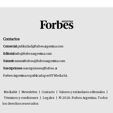
Contactos
Comercial:
publicidad@forbesargentina.com
Editorial:
info@forbesargentina.com
Summit:
summitforbes@forbesargentina.com
Suscripciones:
suscripciones@forbes.ar
Forbes Argentina es publicada por HT Media SA.
MediaKit
|
Newsletter
|
Contacto
|
Valores y estándares editoriales
|
Términos y condiciones
|
Legales
|
© 2026. Forbes Argentina. Todos
los derechos reservados.