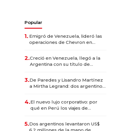
Popular
1.
Emigró de Venezuela, lideró las
operaciones de Chevron en
EE.UU. y hoy es la única mujer
CEO en Vaca Muerta
2.
Creció en Venezuela, llegó a la
Argentina con su título de
abogado y construyó un imperio
gastronómico que revoluciona
3.
De Paredes y Lisandro Martínez
las marcas "fast premium"
a Mirtha Legrand: dos argentinos
impulsan el negocio del wellness
deportivo y el cuidado corporal
4.
El nuevo lujo corporativo: por
qué en Perú los viajes de
negocios dejan de ser reuniones
para convertirse en experiencias
5.
Dos argentinos levantaron US$
transformadoras
6,2 millones de la mano de