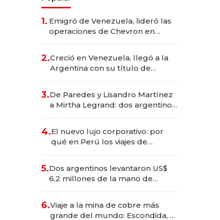
1.
Emigró de Venezuela, lideró las
operaciones de Chevron en
EE.UU. y hoy es la única mujer
CEO en Vaca Muerta
2.
Creció en Venezuela, llegó a la
Argentina con su título de
abogado y construyó un imperio
gastronómico que revoluciona
3.
De Paredes y Lisandro Martínez
las marcas "fast premium"
a Mirtha Legrand: dos argentinos
impulsan el negocio del wellness
deportivo y el cuidado corporal
4.
El nuevo lujo corporativo: por
qué en Perú los viajes de
negocios dejan de ser reuniones
para convertirse en experiencias
5.
Dos argentinos levantaron US$
transformadoras
6,2 millones de la mano de
Rauch, Englebienne y Woloski
6.
Viaje a la mina de cobre más
grande del mundo: Escondida, el