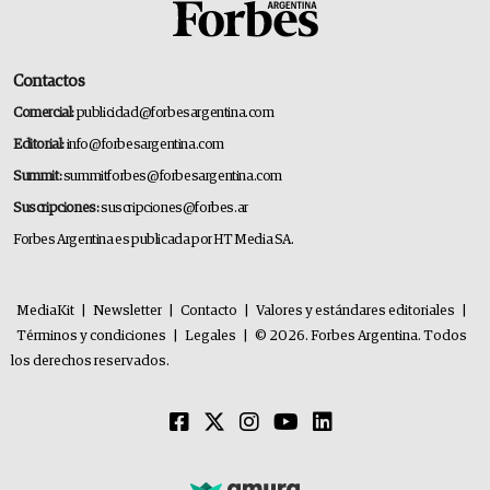
Contactos
Comercial:
publicidad@forbesargentina.com
Editorial:
info@forbesargentina.com
Summit:
summitforbes@forbesargentina.com
Suscripciones:
suscripciones@forbes.ar
Forbes Argentina es publicada por HT Media SA.
MediaKit
|
Newsletter
|
Contacto
|
Valores y estándares editoriales
|
Términos y condiciones
|
Legales
|
© 2026. Forbes Argentina. Todos
los derechos reservados.