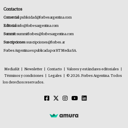
Contactos
Comercial:
publicidad@forbesargentina.com
Editorial:
info@forbesargentina.com
Summit:
summitforbes@forbesargentina.com
Suscripciones:
suscripciones@forbes.ar
Forbes Argentina es publicada por HT Media SA.
MediaKit
|
Newsletter
|
Contacto
|
Valores y estándares editoriales
|
Términos y condiciones
|
Legales
|
© 2026. Forbes Argentina. Todos
los derechos reservados.