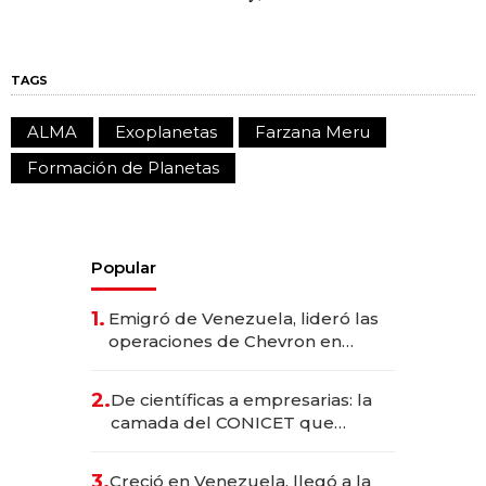
TAGS
ALMA
Exoplanetas
Farzana Meru
Formación de Planetas
Popular
1.
Emigró de Venezuela, lideró las
operaciones de Chevron en
EE.UU. y hoy es la única mujer
CEO en Vaca Muerta
2.
De científicas a empresarias: la
camada del CONICET que
levantó más de US$ 40 millones
para fundar startups biotech
3.
Creció en Venezuela, llegó a la