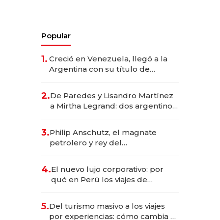
Popular
1.
Creció en Venezuela, llegó a la
Argentina con su título de
abogado y construyó un imperio
gastronómico que revoluciona
2.
De Paredes y Lisandro Martínez
las marcas "fast premium"
a Mirtha Legrand: dos argentinos
impulsan el negocio del wellness
deportivo y el cuidado corporal
3.
Philip Anschutz, el magnate
petrolero y rey del
entretenimiento que va por la
licitación de Tecnópolis junto a
4.
El nuevo lujo corporativo: por
Fénix
qué en Perú los viajes de
negocios dejan de ser reuniones
para convertirse en experiencias
5.
Del turismo masivo a los viajes
transformadoras
por experiencias: cómo cambia el