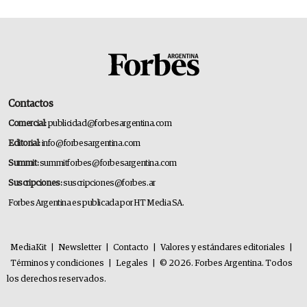
Contactos
Comercial:
publicidad@forbesargentina.com
Editorial:
info@forbesargentina.com
Summit:
summitforbes@forbesargentina.com
Suscripciones:
suscripciones@forbes.ar
Forbes Argentina es publicada por HT Media SA.
MediaKit
|
Newsletter
|
Contacto
|
Valores y estándares editoriales
|
Términos y condiciones
|
Legales
|
© 2026. Forbes Argentina. Todos
los derechos reservados.