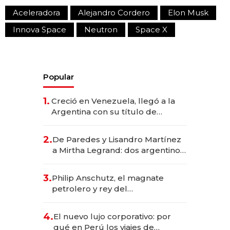
Aceleradora
Alejandro Cordero
Elon Musk
Innova Space
Neutron
Space X
Popular
1.
Creció en Venezuela, llegó a la
Argentina con su título de
abogado y construyó un imperio
gastronómico que revoluciona
2.
De Paredes y Lisandro Martínez
las marcas "fast premium"
a Mirtha Legrand: dos argentinos
impulsan el negocio del wellness
deportivo y el cuidado corporal
3.
Philip Anschutz, el magnate
petrolero y rey del
entretenimiento que va por la
licitación de Tecnópolis junto a
4.
El nuevo lujo corporativo: por
Fénix
qué en Perú los viajes de