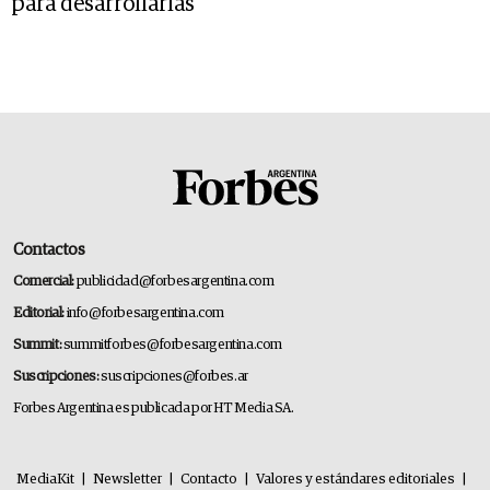
para desarrollarlas
Contactos
Comercial:
publicidad@forbesargentina.com
Editorial:
info@forbesargentina.com
Summit:
summitforbes@forbesargentina.com
Suscripciones:
suscripciones@forbes.ar
Forbes Argentina es publicada por HT Media SA.
MediaKit
|
Newsletter
|
Contacto
|
Valores y estándares editoriales
|