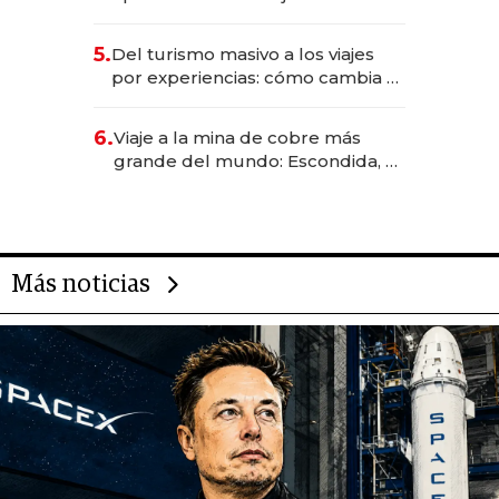
negocios dejan de ser reuniones
para convertirse en experiencias
5.
Del turismo masivo a los viajes
transformadoras
por experiencias: cómo cambia el
negocio de la asistencia al viajero
6.
Viaje a la mina de cobre más
grande del mundo: Escondida, el
gigante chileno que exporta US$
14.000 millones anuales
Más noticias