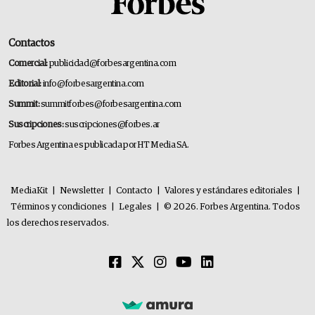
Contactos
Comercial:
publicidad@forbesargentina.com
Editorial:
info@forbesargentina.com
Summit:
summitforbes@forbesargentina.com
Suscripciones:
suscripciones@forbes.ar
Forbes Argentina es publicada por HT Media SA.
MediaKit
|
Newsletter
|
Contacto
|
Valores y estándares editoriales
|
Términos y condiciones
|
Legales
|
© 2026. Forbes Argentina. Todos
los derechos reservados.