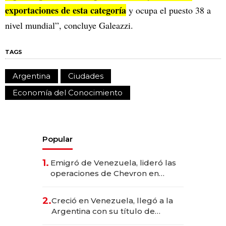
exportaciones de esta categoría
y ocupa el puesto 38 a
nivel mundial”, concluye Galeazzi.
TAGS
Argentina
Ciudades
Economía del Conocimiento
Popular
1.
Emigró de Venezuela, lideró las
operaciones de Chevron en
EE.UU. y hoy es la única mujer
CEO en Vaca Muerta
2.
Creció en Venezuela, llegó a la
Argentina con su título de
abogado y construyó un imperio