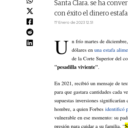
Santa Clara. se ha conver
con éxito el dinero estafa
17 Enero de 2023 12.51
U
n frío martes de diciembre
dólares en
una estafa alim
de la Corte Superior del c
"pesadilla viviente"
.
En 2021, recibió un mensaje de tex
para que gastara cantidades cada v
supuestas inversiones significarían
hombre, a quien Forbes
identificó
vulnerable en ese momento: su padr
S
presión para cuidar a su familia. “