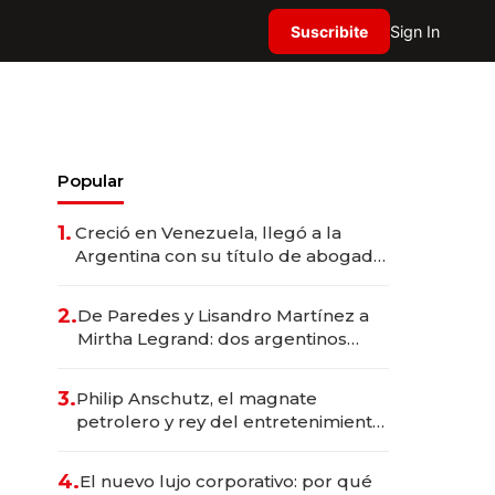
Suscribite
Sign In
Popular
1.
Creció en Venezuela, llegó a la
Argentina con su título de abogado
y construyó un imperio
gastronómico que revoluciona las
2.
De Paredes y Lisandro Martínez a
marcas "fast premium"
Mirtha Legrand: dos argentinos
impulsan el negocio del wellness
deportivo y el cuidado corporal
3.
Philip Anschutz, el magnate
petrolero y rey del entretenimiento
que va por la licitación de
Tecnópolis junto a Fénix
4.
El nuevo lujo corporativo: por qué