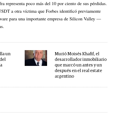
fra representa poco más del 10 por ciento de sus pérdidas.
DT a otra víctima que Forbes identificó previamente
ware para una importante empresa de Silicon Valley —
as.
lla un
Murió Moisés Khafif, el
del
desarrollador inmobiliario
ra
que marcó un antes y un
después en el real estate
argentino