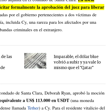
icitar formalmente la aprobación del juez para liberar
das por el gobierno pertenecientes a dos víctimas de
ía, incluida Cy, una rareza para los afectados por una
 bandas criminales en el extranjero.
 de las
Imparable, el dólar blue
a
volvió a subir y ya vale lo
 de
mismo que el "Qatar"
l condado de Santa Clara, Deborah Ryan, aprobó la moción
 equivalente a US$ 113.000 en USDT
(una moneda
nidense llamada
Tether
) a Cy. Para el residente vitalicio del