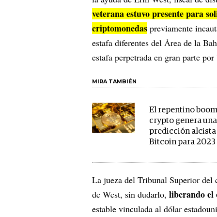
veterana estuvo presente para sol
criptomonedas
previamente incauta
estafa diferentes del Área de la Bah
estafa perpetrada en gran parte por
MIRA TAMBIÉN
El repentino boom
crypto genera un
predicción alcista
Bitcoin para 2023
La jueza del Tribunal Superior de
liberando el
de West, sin dudarlo,
estable vinculada al dólar estadou