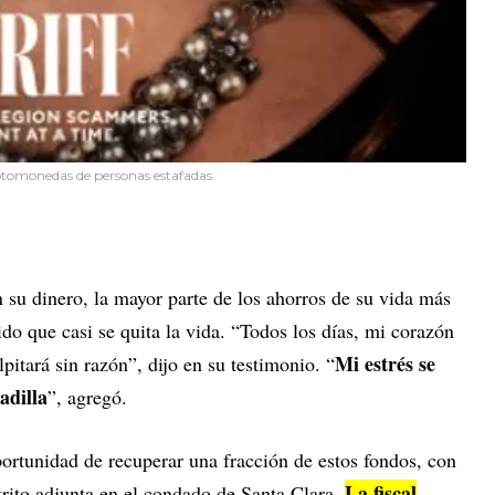
riptomonedas de personas estafadas.
 su dinero, la mayor parte de los ahorros de su vida más
ido que casi se quita la vida. “Todos los días, mi corazón
Mi estrés se
pitará sin razón”, dijo en su testimonio. “
adilla
”, agregó.
portunidad de recuperar una fracción de estos fondos, con
La fiscal
strito adjunta en el condado de Santa Clara.