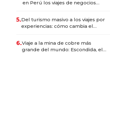
en Perú los viajes de negocios
dejan de ser reuniones para
convertirse en experiencias
5.
Del turismo masivo a los viajes por
transformadoras
experiencias: cómo cambia el
negocio de la asistencia al viajero
6.
Viaje a la mina de cobre más
grande del mundo: Escondida, el
gigante chileno que exporta US$
14.000 millones anuales