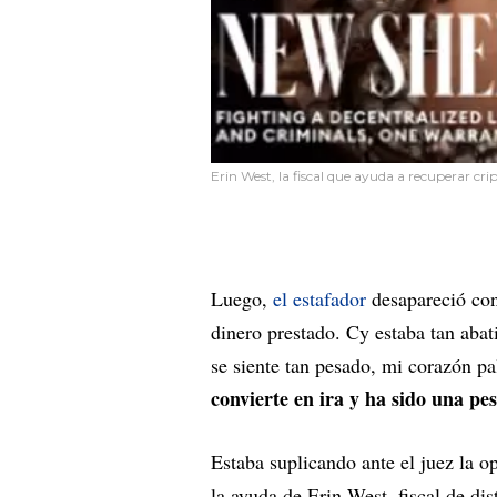
Erin West, la fiscal que ayuda a recuperar c
Luego,
el estafador
desapareció con
dinero prestado. Cy estaba tan abat
se siente tan pesado, mi corazón pal
convierte en ira y ha sido una pes
Estaba suplicando ante el juez la o
la ayuda de Erin West, fiscal de di