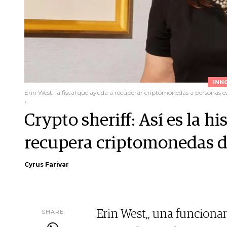
INN
Erin West, la fiscal que ayuda a recuperar criptomonedas a personas e
.
Crypto sheriff: Así es la hi
recupera criptomonedas d
Cyrus Farivar
SHARE
Erin West,, una funcionar