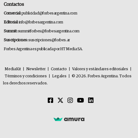
Contactos
Comercial:
publicidad@forbesargentina.com
Editorial:
info@forbesargentina.com
Summit:
summitforbes@forbesargentina.com
Suscripciones:
suscripciones@forbes.ar
Forbes Argentina es publicada por HT Media SA.
MediaKit
|
Newsletter
|
Contacto
|
Valores y estándares editoriales
|
Términos y condiciones
|
Legales
|
© 2026. Forbes Argentina. Todos
los derechos reservados.