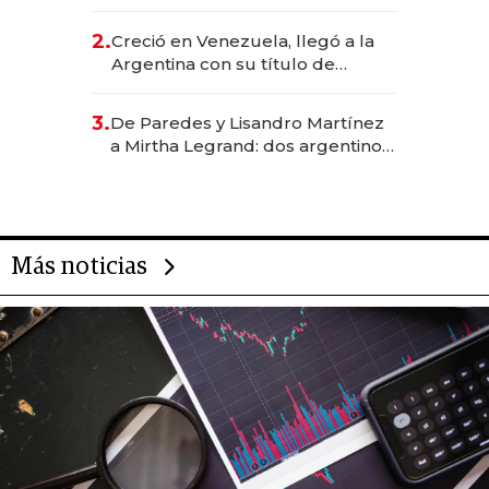
EE.UU. y hoy es la única mujer
CEO en Vaca Muerta
2.
Creció en Venezuela, llegó a la
Argentina con su título de
abogado y construyó un imperio
gastronómico que revoluciona
3.
De Paredes y Lisandro Martínez
las marcas "fast premium"
a Mirtha Legrand: dos argentinos
impulsan el negocio del wellness
deportivo y el cuidado corporal
Más noticias