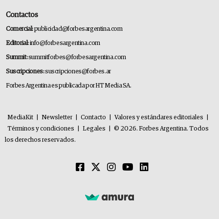
Contactos
Comercial:
publicidad@forbesargentina.com
Editorial:
info@forbesargentina.com
Summit:
summitforbes@forbesargentina.com
Suscripciones:
suscripciones@forbes.ar
Forbes Argentina es publicada por HT Media SA.
MediaKit
|
Newsletter
|
Contacto
|
Valores y estándares editoriales
|
Términos y condiciones
|
Legales
|
© 2026. Forbes Argentina. Todos
los derechos reservados.