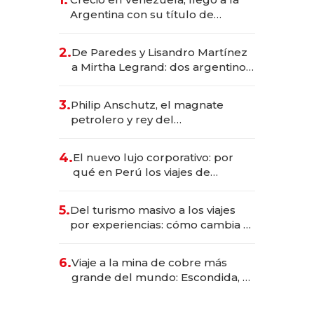
Argentina con su título de
abogado y construyó un imperio
gastronómico que revoluciona
2.
De Paredes y Lisandro Martínez
las marcas "fast premium"
a Mirtha Legrand: dos argentinos
impulsan el negocio del wellness
deportivo y el cuidado corporal
3.
Philip Anschutz, el magnate
petrolero y rey del
entretenimiento que va por la
licitación de Tecnópolis junto a
4.
El nuevo lujo corporativo: por
Fénix
qué en Perú los viajes de
negocios dejan de ser reuniones
para convertirse en experiencias
5.
Del turismo masivo a los viajes
transformadoras
por experiencias: cómo cambia el
negocio de la asistencia al viajero
6.
Viaje a la mina de cobre más
grande del mundo: Escondida, el
gigante chileno que exporta US$
14.000 millones anuales