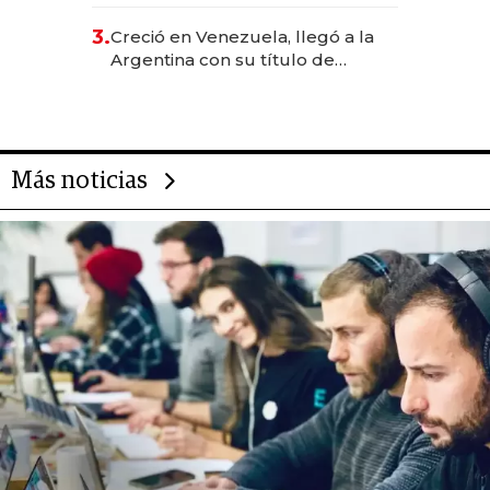
levantó más de US$ 40 millones
para fundar startups biotech
3.
Creció en Venezuela, llegó a la
Argentina con su título de
abogado y construyó un imperio
gastronómico que revoluciona
las marcas "fast premium"
Más noticias