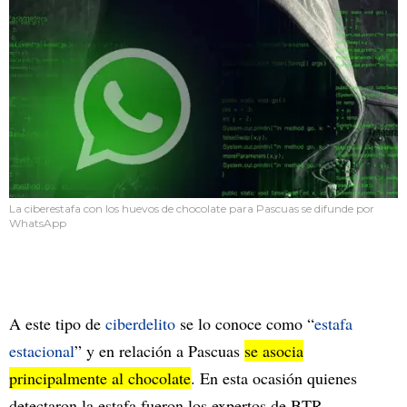
La ciberestafa con los huevos de chocolate para Pascuas se difunde por
WhatsApp
A este tipo de
ciberdelito
se lo conoce como “
estafa
estacional
” y en relación a Pascuas
se asocia
principalmente al chocolate
. En esta ocasión quienes
detectaron la estafa fueron los expertos de BTR