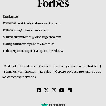
Contactos
Comercial:
publicidad@forbesargentina.com
Editorial:
info@forbesargentina.com
Summit:
summitforbes@forbesargentina.com
Suscripciones:
suscripciones@forbes.ar
Forbes Argentina es publicada por HT Media SA.
MediaKit
|
Newsletter
|
Contacto
|
Valores y estándares editoriales
|
Términos y condiciones
|
Legales
|
© 2026. Forbes Argentina. Todos
los derechos reservados.