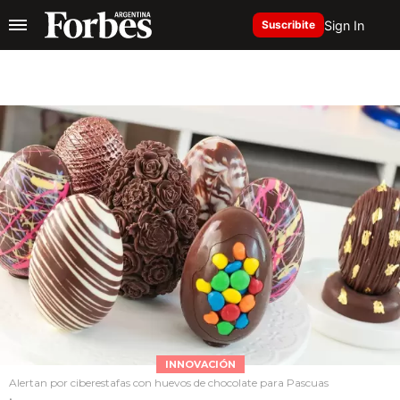
Sign In
Suscribite
INNOVACIÓN
Alertan por ciberestafas con huevos de chocolate para Pascuas
.