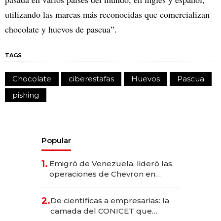
utilizando las marcas más reconocidas que comercializan
chocolate y huevos de pascua”.
TAGS
Chocolate
ciberestafas
Huevos
Pascua
pishing
Popular
1.
Emigró de Venezuela, lideró las
operaciones de Chevron en
EE.UU. y hoy es la única mujer
CEO en Vaca Muerta
2.
De científicas a empresarias: la
camada del CONICET que