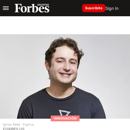
Sign In
Suscribite
INNOVACIÓN
dylan field - Figma
FORBES US