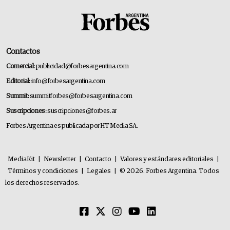
Contactos
Comercial:
publicidad@forbesargentina.com
Editorial:
info@forbesargentina.com
Summit:
summitforbes@forbesargentina.com
Suscripciones:
suscripciones@forbes.ar
Forbes Argentina es publicada por HT Media SA.
MediaKit
|
Newsletter
|
Contacto
|
Valores y estándares editoriales
|
Términos y condiciones
|
Legales
|
© 2026. Forbes Argentina. Todos
los derechos reservados.