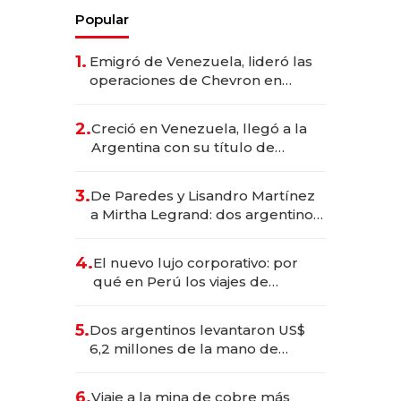
Popular
1.
Emigró de Venezuela, lideró las
operaciones de Chevron en
EE.UU. y hoy es la única mujer
CEO en Vaca Muerta
2.
Creció en Venezuela, llegó a la
Argentina con su título de
abogado y construyó un imperio
gastronómico que revoluciona
3.
De Paredes y Lisandro Martínez
las marcas "fast premium"
a Mirtha Legrand: dos argentinos
impulsan el negocio del wellness
deportivo y el cuidado corporal
4.
El nuevo lujo corporativo: por
qué en Perú los viajes de
negocios dejan de ser reuniones
para convertirse en experiencias
5.
Dos argentinos levantaron US$
transformadoras
6,2 millones de la mano de
Rauch, Englebienne y Woloski
6.
Viaje a la mina de cobre más