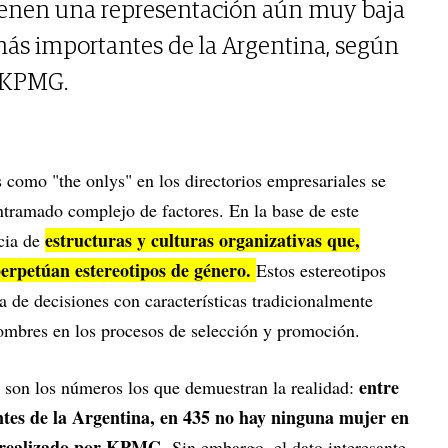
 tienen una representación aún muy baja
ás importantes de la Argentina, según
r KPMG.
s como "the onlys" en los directorios empresariales se
ntramado complejo de factores. En la base de este
estructuras y culturas organizativas que,
cia de
perpetúan estereotipos de género.
Estos estereotipos
ma de decisiones con características tradicionalmente
hombres en los procesos de selección y promoción.
entre
 son los números los que demuestran la realidad:
tes de la Argentina, en 435 no hay ninguna mujer en
io realizado por KPMG
. Sin embargo, el dato interesante