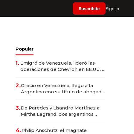
Suscribite
Sign In
Popular
1.
Emigró de Venezuela, lideró las
operaciones de Chevron en EE.UU. y
hoy es la única mujer CEO en Vaca
Muerta
2.
Creció en Venezuela, llegó a la
Argentina con su título de abogado
y construyó un imperio
gastronómico que revoluciona las
3.
De Paredes y Lisandro Martínez a
marcas "fast premium"
Mirtha Legrand: dos argentinos
impulsan el negocio del wellness
deportivo y el cuidado corporal
4.
Philip Anschutz, el magnate