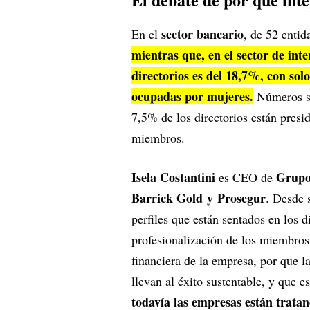
sector bancario
En el
, de 52 entid
mientras que, en el sector de int
directorios es del 18,7%, con sol
ocupadas por mujeres.
Números si
7,5% de los directorios están presi
miembros.
Isela Costantini
Grupo
es CEO de
Barrick Gold y Prosegur
. Desde 
perfiles que están sentados en los d
profesionalización de los miembros.
financiera de la empresa, por que l
llevan al éxito sustentable, y que e
todavía las empresas están trata