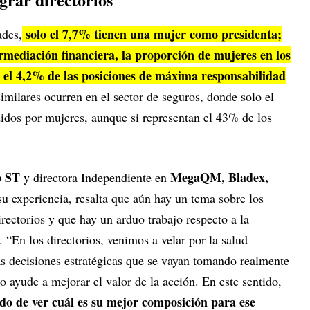
solo el 7,7% tienen una mujer como presidenta;
ades,
ermediación financiera, la proporción de mujeres en los
o el 4,2% de las posiciones de máxima responsabilidad
milares ocurren en el sector de seguros, donde solo el
didos por mujeres, aunque si representan el 43% de los
 ST
MegaQM, Bladex,
y directora Independiente en
su experiencia, resalta que aún hay un tema sobre los
irectorios y que hay un arduo trabajo respecto a la
 “En los directorios, venimos a velar por la salud
as decisiones estratégicas que se vayan tomando realmente
so ayude a mejorar el valor de la acción. En este sentido,
ndo de ver cuál es su mejor composición para ese