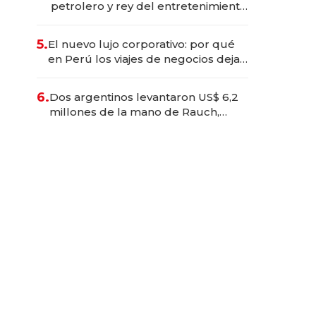
petrolero y rey del entretenimiento
que va por la licitación de
Tecnópolis junto a Fénix
5.
El nuevo lujo corporativo: por qué
en Perú los viajes de negocios dejan
de ser reuniones para convertirse
en experiencias transformadoras
6.
Dos argentinos levantaron US$ 6,2
millones de la mano de Rauch,
Englebienne y Woloski