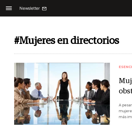
Newsletter
#Mujeres en directorios
ESENC
Muje
obs
A pesar
mujere
más imp