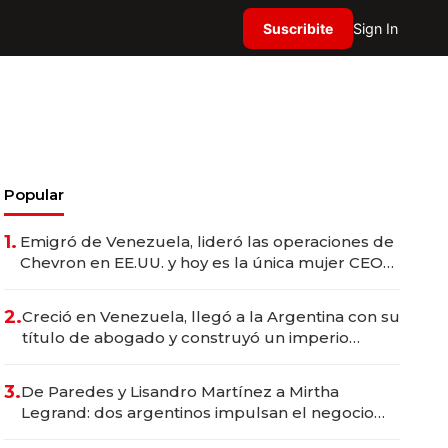
Suscribite
Sign In
Popular
1.
Emigró de Venezuela, lideró las operaciones de
Chevron en EE.UU. y hoy es la única mujer CEO
en Vaca Muerta
2.
Creció en Venezuela, llegó a la Argentina con su
título de abogado y construyó un imperio
gastronómico que revoluciona las marcas "fast
premium"
3.
De Paredes y Lisandro Martínez a Mirtha
Legrand: dos argentinos impulsan el negocio
del wellness deportivo y el cuidado corporal