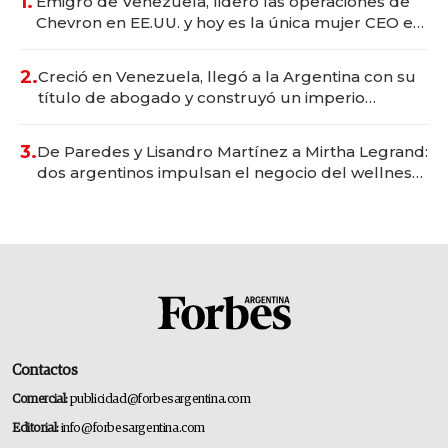
1.
Emigró de Venezuela, lideró las operaciones de
Chevron en EE.UU. y hoy es la única mujer CEO en
Vaca Muerta
2.
Creció en Venezuela, llegó a la Argentina con su
título de abogado y construyó un imperio
gastronómico que revoluciona las marcas "fast
premium"
3.
De Paredes y Lisandro Martínez a Mirtha Legrand:
dos argentinos impulsan el negocio del wellness
deportivo y el cuidado corporal
Contactos
Comercial:
publicidad@forbesargentina.com
Editorial:
info@forbesargentina.com