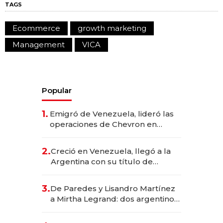
TAGS
Ecommerce
growth marketing
Management
VICA
Popular
1.
Emigró de Venezuela, lideró las
operaciones de Chevron en
EE.UU. y hoy es la única mujer
CEO en Vaca Muerta
2.
Creció en Venezuela, llegó a la
Argentina con su título de
abogado y construyó un imperio
gastronómico que revoluciona
3.
De Paredes y Lisandro Martínez
las marcas "fast premium"
a Mirtha Legrand: dos argentinos
impulsan el negocio del wellness
deportivo y el cuidado corporal