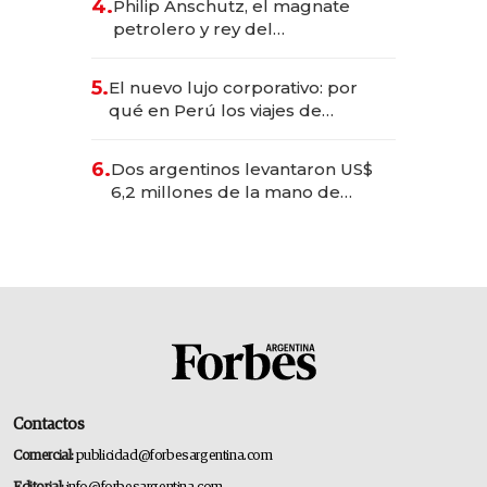
4.
Philip Anschutz, el magnate
petrolero y rey del
entretenimiento que va por la
licitación de Tecnópolis junto a
5.
El nuevo lujo corporativo: por
Fénix
qué en Perú los viajes de
negocios dejan de ser reuniones
para convertirse en experiencias
6.
Dos argentinos levantaron US$
transformadoras
6,2 millones de la mano de
Rauch, Englebienne y Woloski
Contactos
Comercial:
publicidad@forbesargentina.com