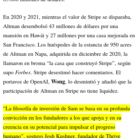
En 2020 y 2021, mientras el valor de Stripe se disparaba,
Altman desembolsó 43 millones de dólares por una
mansión en Hawái y 27 millones por una casa mejorada en
San Francisco. Los huéspedes de la estancia de 950 acres
de Altman en Napa, adquirida en diciembre de 2020, la
llamaron en broma “la casa que construyó Stripe”, según
supo
Forbes
. Stripe desestimó hacer comentarios. El
Wong
portavoz de OpenAI,
, lo desmintió y añadió que la
participación de Altman en Stripe no tiene liquidez.
“La filosofía de inversión de Sam se basa en su profunda
convicción en los fundadores a los que apoya y en su
creencia en su potencial para impulsar el progreso
humano”, sostuvo Josh Kushner, fundador de Thrive