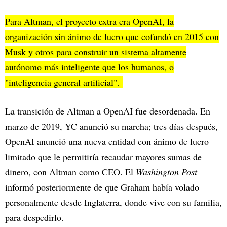
Para Altman, el proyecto extra era OpenAI, la
organización sin ánimo de lucro que cofundó en 2015 con
Musk y otros para construir un sistema altamente
autónomo más inteligente que los humanos, o
"inteligencia general artificial".
La transición de Altman a OpenAI fue desordenada. En
marzo de 2019, YC anunció su marcha; tres días después,
OpenAI anunció una nueva entidad con ánimo de lucro
limitado que le permitiría recaudar mayores sumas de
dinero, con Altman como CEO. El
Washington Post
informó posteriormente de que Graham había volado
personalmente desde Inglaterra, donde vive con su familia,
para despedirlo.