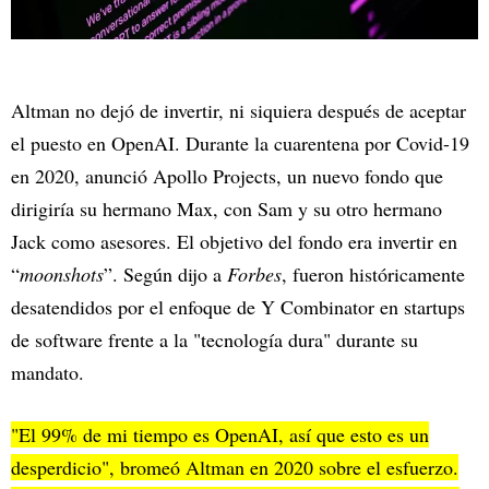
Altman no dejó de invertir, ni siquiera después de aceptar
el puesto en OpenAI. Durante la cuarentena por Covid-19
en 2020, anunció Apollo Projects, un nuevo fondo que
dirigiría su hermano Max, con Sam y su otro hermano
Jack como asesores. El objetivo del fondo era invertir en
“
moonshots
”. Según dijo a
Forbes
, fueron históricamente
desatendidos por el enfoque de Y Combinator en startups
de software frente a la "tecnología dura" durante su
mandato.
"El 99% de mi tiempo es OpenAI, así que esto es un
desperdicio", bromeó Altman en 2020 sobre el esfuerzo.