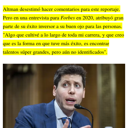
Altman desestimó hacer comentarios para este reportaje.
Pero en una entrevista para
Forbes
en 2020, atribuyó gran
parte de su éxito inversor a su buen ojo para las personas.
"Algo que cultivé a lo largo de toda mi carrera, y que creo
que es la forma en que tuve más éxito, es encontrar
talentos súper grandes, pero aún no identificados".