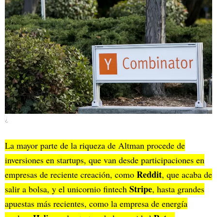
¿
La mayor parte de la riqueza de Altman procede de
inversiones en startups, que van desde participaciones en
Reddit
empresas de reciente creación, como
, que acaba de
Stripe
salir a bolsa, y el unicornio fintech
, hasta grandes
apuestas más recientes, como la empresa de energía