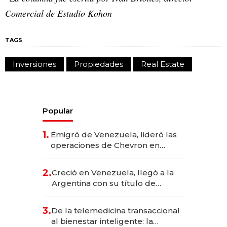
Comercial de Estudio Kohon
TAGS
Inversiones
Propiedades
Real Estate
Popular
1.
Emigró de Venezuela, lideró las
operaciones de Chevron en
EE.UU. y hoy es la única mujer
CEO en Vaca Muerta
2.
Creció en Venezuela, llegó a la
Argentina con su título de
abogado y construyó un imperio
gastronómico que revoluciona
3.
De la telemedicina transaccional
las marcas "fast premium"
al bienestar inteligente: la