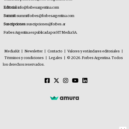
Editorial:
info@forbesargentina.com
Summit:
summitforbes@forbesargentina.com
Suscripciones:
suscripciones@forbes.ar
Forbes Argentina es publicada por HT Media SA.
MediaKit
|
Newsletter
|
Contacto
|
Valores y estándares editoriales
|
Términos y condiciones
|
Legales
|
© 2026. Forbes Argentina. Todos
los derechos reservados.