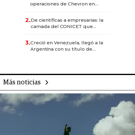
operaciones de Chevron en
EE.UU. y hoy es la única mujer
CEO en Vaca Muerta
2.
De científicas a empresarias: la
camada del CONICET que
levantó más de US$ 40 millones
para fundar startups biotech
3.
Creció en Venezuela, llegó a la
Argentina con su título de
abogado y construyó un imperio
gastronómico que revoluciona
las marcas "fast premium"
Más noticias