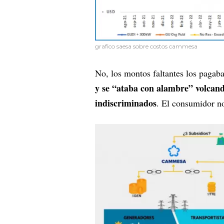
grafico saesa sobre costos cammesa
No, los montos faltantes los pagab
y se “ataba con alambre” volcand
indiscriminados
. El consumidor n