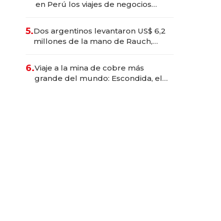
en Perú los viajes de negocios
dejan de ser reuniones para
convertirse en experiencias
5.
Dos argentinos levantaron US$ 6,2
transformadoras
millones de la mano de Rauch,
Englebienne y Woloski
6.
Viaje a la mina de cobre más
grande del mundo: Escondida, el
gigante chileno que exporta US$
14.000 millones anuales