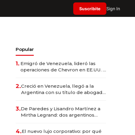
Suscribite
Sign In
Popular
1.
Emigró de Venezuela, lideró las
operaciones de Chevron en EE.UU. y
hoy es la única mujer CEO en Vaca
Muerta
2.
Creció en Venezuela, llegó a la
Argentina con su título de abogado
y construyó un imperio
gastronómico que revoluciona las
3.
De Paredes y Lisandro Martínez a
marcas "fast premium"
Mirtha Legrand: dos argentinos
impulsan el negocio del wellness
deportivo y el cuidado corporal
4.
El nuevo lujo corporativo: por qué