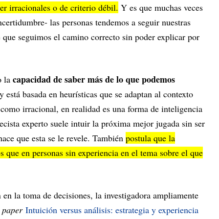
r irracionales o de criterio débil.
Y es que muchas veces
ncertidumbre- las personas tendemos a seguir nuestras
 que seguimos el camino correcto sin poder explicar por
capacidad de saber más de lo que podemos
o la
y está basada en heurísticas que se adaptan al contexto
como irracional, en realidad es una forma de inteligencia
ecista experto suele intuir la próxima mejor jugada sin ser
hace que esta se le revele. También
postula que la
os que en personas sin experiencia en el tema sobre el que
n en la toma de decisiones, la investigadora ampliamente
u
paper
Intuición versus análisis: estrategia y experiencia