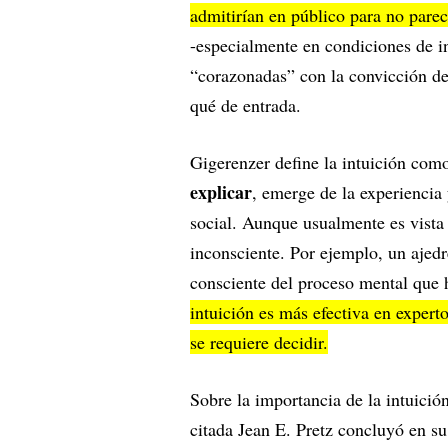
admitirían en público para no parece
-especialmente en condiciones de i
“corazonadas” con la convicción de
qué de entrada.
Gigerenzer define la intuición com
explicar
, emerge de la experiencia 
social. Aunque usualmente es vista 
inconsciente. Por ejemplo, un ajedr
consciente del proceso mental que 
intuición es más efectiva en expert
se requiere decidir.
Sobre la importancia de la intuició
citada Jean E. Pretz concluyó en s