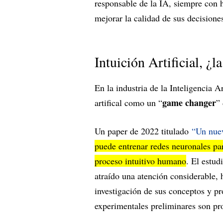
responsable de la IA, siempre con 
mejorar la calidad de sus decisione
Intuición Artificial, ¿l
En la industria de la Inteligencia A
game changer
artifical como un “
”
Un paper de 2022 titulado
“Un nuev
puede entrenar redes neuronales par
proceso intuitivo humano
. El estud
atraído una atención considerable, 
investigación de sus conceptos y p
experimentales preliminares son pr