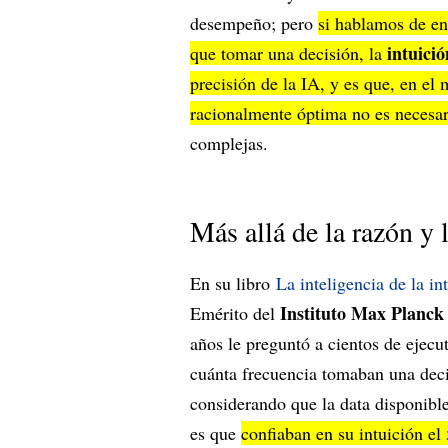
desempeño; pero
si hablamos de ent
intuici
que tomar una decisión, la
precisión de la IA, y es que, en e
racionalmente óptima no es necesar
complejas.
Más allá de la razón y 
En su libro
La inteligencia de la in
Instituto Max Planck
Emérito del
años le preguntó a cientos de ejec
cuánta frecuencia tomaban una decis
considerando que la data disponibl
es que
confiaban en su intuición el