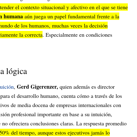
ender el contexto situacional y afectivo en el que se tiene
ón humana
aún juega un papel fundamental frente a la
l mundo de los humanos, muchas veces la decisión
iamente la correcta
. Especialmente en condiciones
la lógica
Gerd Gigerenzer,
tuición
,
quien además es director
para el desarrollo humano, cuenta cómo a través de los
utivos de media docena de empresas internacionales con
ión profesional importante en base a su intuición,
e no ofreciera conclusiones claras. La respuesta promedio
 50% del tiempo, aunque estos ejecutivos jamás lo