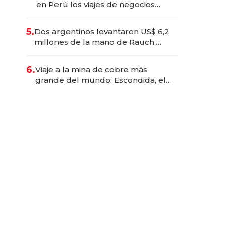
en Perú los viajes de negocios
dejan de ser reuniones para
convertirse en experiencias
5.
Dos argentinos levantaron US$ 6,2
transformadoras
millones de la mano de Rauch,
Englebienne y Woloski
6.
Viaje a la mina de cobre más
grande del mundo: Escondida, el
gigante chileno que exporta US$
14.000 millones anuales