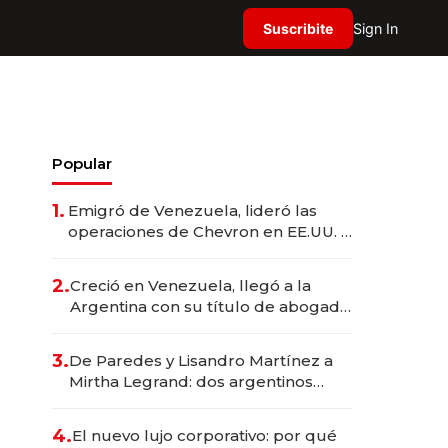
Suscribite
Sign In
Popular
1.
Emigró de Venezuela, lideró las
operaciones de Chevron en EE.UU. y
hoy es la única mujer CEO en Vaca
Muerta
2.
Creció en Venezuela, llegó a la
Argentina con su título de abogado
y construyó un imperio
gastronómico que revoluciona las
3.
De Paredes y Lisandro Martínez a
marcas "fast premium"
Mirtha Legrand: dos argentinos
impulsan el negocio del wellness
deportivo y el cuidado corporal
4.
El nuevo lujo corporativo: por qué