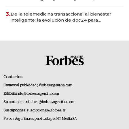
gastronómico que revoluciona las marcas "fast
premium"
3.
De la telemedicina transaccional al bienestar
inteligente: la evolución de doc24 para
transformar a las organizaciones
Contactos
Comercial:
publicidad@forbesargentina.com
Editorial:
info@forbesargentina.com
Summit:
summitforbes@forbesargentina.com
Suscripciones:
suscripciones@forbes.ar
Forbes Argentina es publicada por HT Media SA.