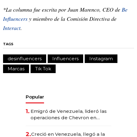
*La columna fue escrita por Juan Marenco, CEO de
Be
Influencers
y miembro de la Comisión Directiva de
Interact
.
TAGS
desinfluencers
Influencers
Instagram
Marcas
Tik Tok
Popular
1.
Emigró de Venezuela, lideró las
operaciones de Chevron en
EE.UU. y hoy es la única mujer
CEO en Vaca Muerta
2.
Creció en Venezuela, llegó a la