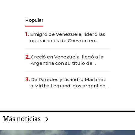
Popular
1.
Emigró de Venezuela, lideró las
operaciones de Chevron en
EE.UU. y hoy es la única mujer
CEO en Vaca Muerta
2.
Creció en Venezuela, llegó a la
Argentina con su título de
abogado y construyó un imperio
gastronómico que revoluciona
3.
De Paredes y Lisandro Martínez
las marcas "fast premium"
a Mirtha Legrand: dos argentinos
impulsan el negocio del wellness
deportivo y el cuidado corporal
Más noticias