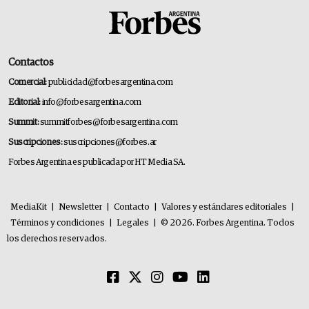
Contactos
Comercial:
publicidad@forbesargentina.com
Editorial:
info@forbesargentina.com
Summit:
summitforbes@forbesargentina.com
Suscripciones:
suscripciones@forbes.ar
Forbes Argentina es publicada por HT Media SA.
MediaKit
|
Newsletter
|
Contacto
|
Valores y estándares editoriales
|
Términos y condiciones
|
Legales
|
© 2026. Forbes Argentina. Todos
los derechos reservados.