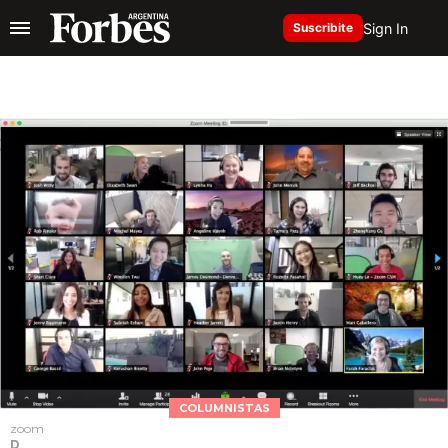
Sign In
Suscribite
COLUMNISTAS
zoom
D