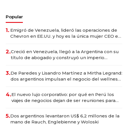
Popular
1.
Emigró de Venezuela, lideró las operaciones de
Chevron en EE.UU. y hoy es la única mujer CEO en
Vaca Muerta
2.
Creció en Venezuela, llegó a la Argentina con su
título de abogado y construyó un imperio
gastronómico que revoluciona las marcas "fast
premium"
3.
De Paredes y Lisandro Martínez a Mirtha Legrand:
dos argentinos impulsan el negocio del wellness
deportivo y el cuidado corporal
4.
El nuevo lujo corporativo: por qué en Perú los
viajes de negocios dejan de ser reuniones para
convertirse en experiencias transformadoras
5.
Dos argentinos levantaron US$ 6,2 millones de la
mano de Rauch, Englebienne y Woloski