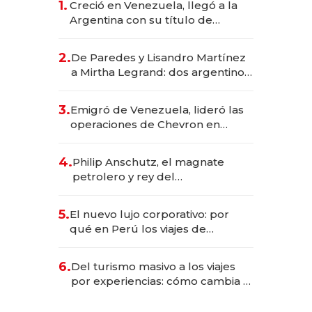
1.
Creció en Venezuela, llegó a la
Argentina con su título de
abogado y construyó un imperio
gastronómico que revoluciona
2.
De Paredes y Lisandro Martínez
las marcas "fast premium"
a Mirtha Legrand: dos argentinos
impulsan el negocio del wellness
deportivo y el cuidado corporal
3.
Emigró de Venezuela, lideró las
operaciones de Chevron en
EE.UU. y hoy es la única mujer
CEO en Vaca Muerta
4.
Philip Anschutz, el magnate
petrolero y rey del
entretenimiento que va por la
licitación de Tecnópolis junto a
5.
El nuevo lujo corporativo: por
Fénix
qué en Perú los viajes de
negocios dejan de ser reuniones
para convertirse en experiencias
6.
Del turismo masivo a los viajes
transformadoras
por experiencias: cómo cambia el
negocio de la asistencia al viajero