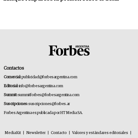
Contactos
Comercial:
publicidad@forbesargentina.com
Editorial:
info@forbesargentina.com
Summit:
summitforbes@forbesargentina.com
Suscripciones:
suscripciones@forbes.ar
Forbes Argentina es publicada por HT Media SA.
MediaKit
|
Newsletter
|
Contacto
|
Valores y estándares editoriales
|