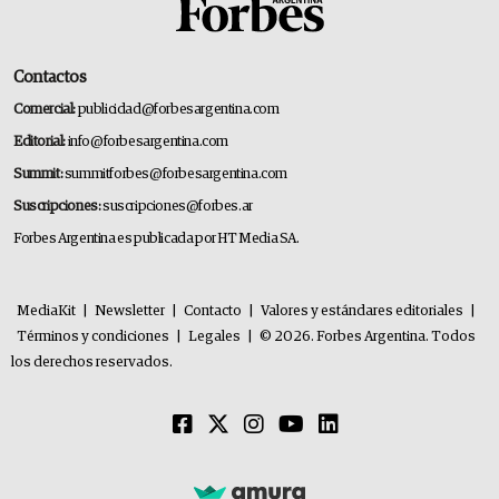
Contactos
Comercial:
publicidad@forbesargentina.com
Editorial:
info@forbesargentina.com
Summit:
summitforbes@forbesargentina.com
Suscripciones:
suscripciones@forbes.ar
Forbes Argentina es publicada por HT Media SA.
MediaKit
|
Newsletter
|
Contacto
|
Valores y estándares editoriales
|
Términos y condiciones
|
Legales
|
© 2026. Forbes Argentina. Todos
los derechos reservados.