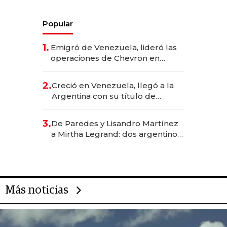
Popular
1.
Emigró de Venezuela, lideró las
operaciones de Chevron en
EE.UU. y hoy es la única mujer
CEO en Vaca Muerta
2.
Creció en Venezuela, llegó a la
Argentina con su título de
abogado y construyó un imperio
gastronómico que revoluciona
3.
De Paredes y Lisandro Martínez
las marcas "fast premium"
a Mirtha Legrand: dos argentinos
impulsan el negocio del wellness
deportivo y el cuidado corporal
Más noticias