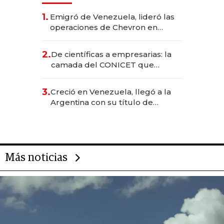
1.
Emigró de Venezuela, lideró las
operaciones de Chevron en
EE.UU. y hoy es la única mujer
CEO en Vaca Muerta
2.
De científicas a empresarias: la
camada del CONICET que
levantó más de US$ 40 millones
para fundar startups biotech
3.
Creció en Venezuela, llegó a la
Argentina con su título de
abogado y construyó un imperio
gastronómico que revoluciona
las marcas "fast premium"
Más noticias