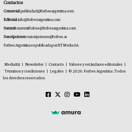
Contactos
Comercial:
publicidad@forbesargentina.com
Editorial:
info@forbesargentina.com
Summit:
summitforbes@forbesargentina.com
Suscripciones:
suscripciones@forbes.ar
Forbes Argentina es publicada por HT Media SA.
MediaKit
|
Newsletter
|
Contacto
|
Valores y estándares editoriales
|
Términos y condiciones
|
Legales
|
© 2026. Forbes Argentina. Todos
los derechos reservados.