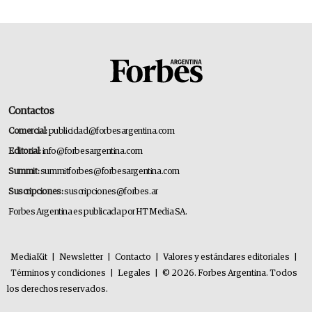
Contactos
Comercial:
publicidad@forbesargentina.com
Editorial:
info@forbesargentina.com
Summit:
summitforbes@forbesargentina.com
Suscripciones:
suscripciones@forbes.ar
Forbes Argentina es publicada por HT Media SA.
MediaKit
|
Newsletter
|
Contacto
|
Valores y estándares editoriales
|
Términos y condiciones
|
Legales
|
© 2026. Forbes Argentina. Todos
los derechos reservados.