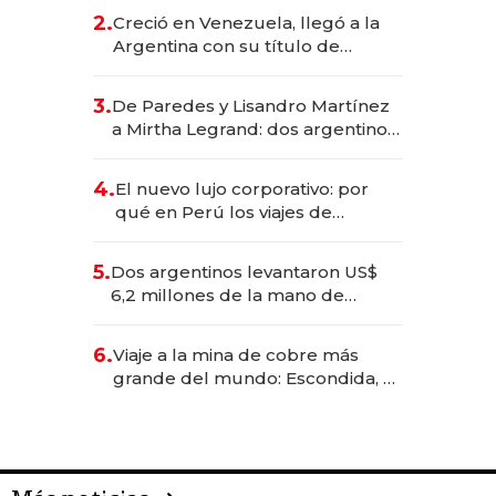
CEO en Vaca Muerta
2.
Creció en Venezuela, llegó a la
Argentina con su título de
abogado y construyó un imperio
gastronómico que revoluciona
3.
De Paredes y Lisandro Martínez
las marcas "fast premium"
a Mirtha Legrand: dos argentinos
impulsan el negocio del wellness
deportivo y el cuidado corporal
4.
El nuevo lujo corporativo: por
qué en Perú los viajes de
negocios dejan de ser reuniones
para convertirse en experiencias
5.
Dos argentinos levantaron US$
transformadoras
6,2 millones de la mano de
Rauch, Englebienne y Woloski
6.
Viaje a la mina de cobre más
grande del mundo: Escondida, el
gigante chileno que exporta US$
14.000 millones anuales