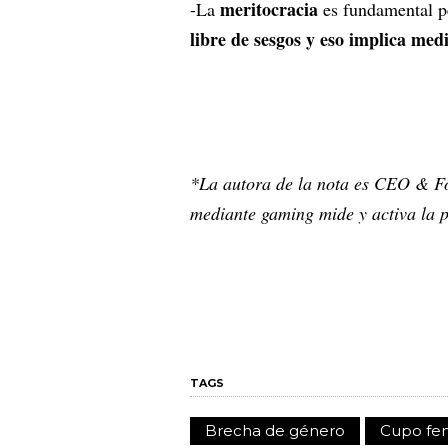
meritocracia
-La
es fundamental p
libre de sesgos y eso implica me
*La autora de la nota es CEO & F
mediante gaming mide y activa la p
TAGS
Brecha de género
Cupo fe