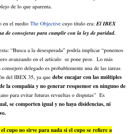
lejo de lo que aparenta.
lo en el medio
The Objective
cuyo título era:
El IBEX
na de consejeras para cumplir con la ley de paridad.
iesta: “Busca a la desesperada” podría implicar “ponemos
” pero avanzando en el artículo se pone peor. Lo más
n consejero delegado es probablemente una de las tareas
debe encajar con las múltiples
ción del IBEX 35, ya que
os de la compañía y no generar resquemor en ninguno de
no para evitar futuras revueltas o disputas” Es
al, se comporten igual y no haya disidencias, ni
ivo.
el cupo no sirve para nada si el cupo se refiere a