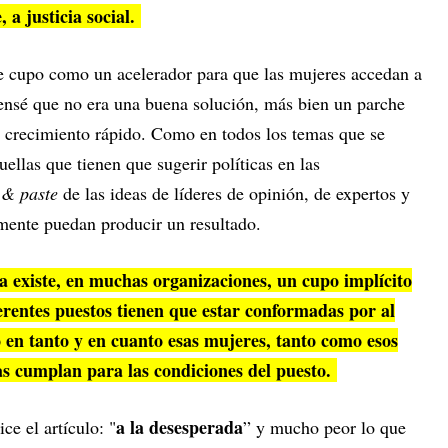
 a justicia social.
de cupo como un acelerador para que las mujeres accedan a
ensé que no era una buena solución, más bien un parche
 crecimiento rápido. Como en todos los temas que se
uellas que tienen que sugerir políticas en las
 & paste
de las ideas de líderes de opinión, de expertos y
amente puedan producir un resultado.
a existe, en muchas organizaciones, un cupo implícito
iferentes puestos tienen que estar conformadas por al
en tanto y en cuanto esas mujeres, tanto como esos
s cumplan para las condiciones del puesto.
a la desesperada
ce el artículo: "
” y mucho peor lo que