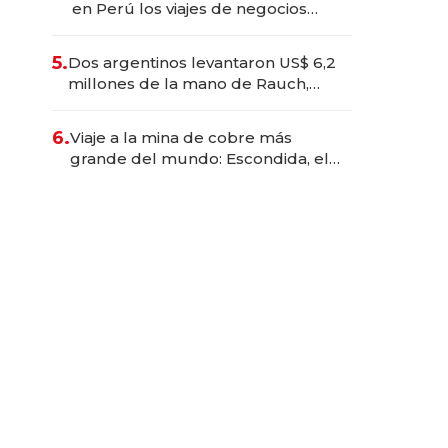
en Perú los viajes de negocios
dejan de ser reuniones para
convertirse en experiencias
5.
Dos argentinos levantaron US$ 6,2
transformadoras
millones de la mano de Rauch,
Englebienne y Woloski
6.
Viaje a la mina de cobre más
grande del mundo: Escondida, el
gigante chileno que exporta US$
14.000 millones anuales