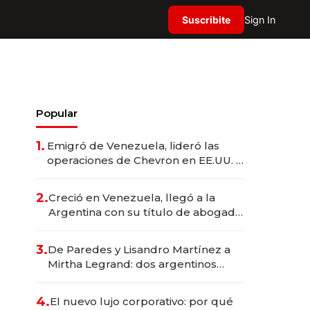
Suscribite
Sign In
Popular
1.
Emigró de Venezuela, lideró las
operaciones de Chevron en EE.UU. y
hoy es la única mujer CEO en Vaca
Muerta
2.
Creció en Venezuela, llegó a la
Argentina con su título de abogado
y construyó un imperio
gastronómico que revoluciona las
3.
De Paredes y Lisandro Martínez a
marcas "fast premium"
Mirtha Legrand: dos argentinos
impulsan el negocio del wellness
deportivo y el cuidado corporal
4.
El nuevo lujo corporativo: por qué