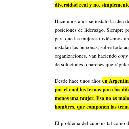
diversidad real y no, simplemente,
Hace unos años se instaló la idea 
posiciones de liderazgo. Siempre p
para que las mujeres tuviésemos un
instalan las personas, sobre todo aq
organizaciones, van haciendo
copy
de soluciones o parches que rápid
en Argentin
Desde hace unos años
por el cuál las ternas para los d
menos una mujer. Eso no es malo 
hombres, que componen las terna
El problema del cupo es tal como di