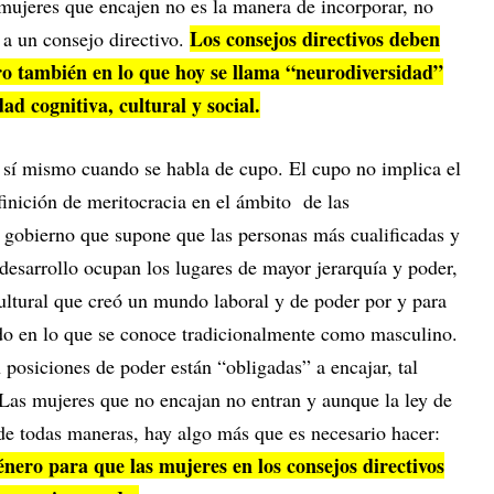
 mujeres que encajen no es la manera de incorporar, no
Los consejos directivos deben
 a un consejo directivo.
ero también en lo que hoy se llama “neurodiversidad”
ad cognitiva, cultural y social.
 sí mismo cuando se habla de cupo. El cupo no implica el
finición de meritocracia en el ámbito de las
gobierno que supone que las personas más cualificadas y
desarrollo ocupan los lugares de mayor jerarquía y poder,
ultural que creó un mundo laboral y de poder por y para
o en lo que se conoce tradicionalmente como masculino.
 posiciones de poder están “obligadas” a encajar, tal
Las mujeres que no encajan no entran y aunque la ley de
 de todas maneras, hay algo más que es necesario hacer:
género para que las mujeres en los consejos directivos