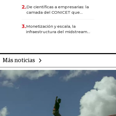
CEO en Vaca Muerta
2.
De científicas a empresarias: la
camada del CONICET que
levantó más de US$ 40 millones
para fundar startups biotech
3.
Monetización y escala, la
infraestructura del midstream
busca destrabar el potencial de
Vaca Muerta
Más noticias