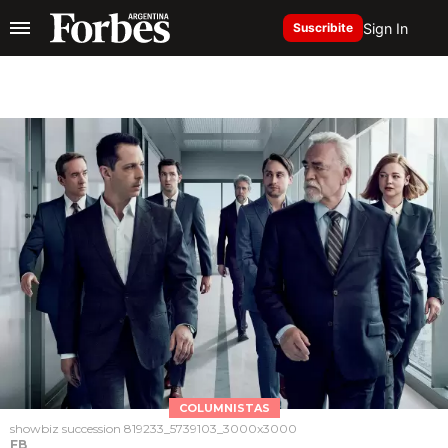
Sign In
Suscribite
COLUMNISTAS
showbiz succession 819233_5739103_3000x3000
FB