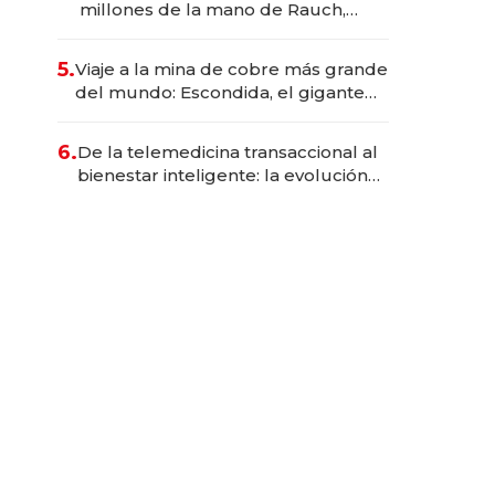
millones de la mano de Rauch,
Englebienne y Woloski
5.
Viaje a la mina de cobre más grande
del mundo: Escondida, el gigante
chileno que exporta US$ 14.000
millones anuales
6.
De la telemedicina transaccional al
bienestar inteligente: la evolución
de doc24 para transformar a las
organizaciones