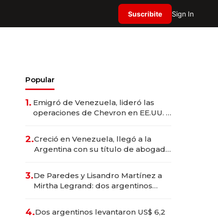
Suscribite
Sign In
Popular
1.
Emigró de Venezuela, lideró las
operaciones de Chevron en EE.UU. y
hoy es la única mujer CEO en Vaca
Muerta
2.
Creció en Venezuela, llegó a la
Argentina con su título de abogado
y construyó un imperio
gastronómico que revoluciona las
3.
De Paredes y Lisandro Martínez a
marcas "fast premium"
Mirtha Legrand: dos argentinos
impulsan el negocio del wellness
deportivo y el cuidado corporal
4.
Dos argentinos levantaron US$ 6,2