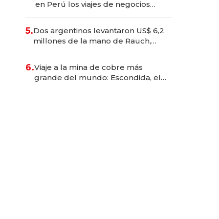
en Perú los viajes de negocios
dejan de ser reuniones para
convertirse en experiencias
5.
Dos argentinos levantaron US$ 6,2
transformadoras
millones de la mano de Rauch,
Englebienne y Woloski
6.
Viaje a la mina de cobre más
grande del mundo: Escondida, el
gigante chileno que exporta US$
14.000 millones anuales