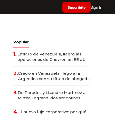
Suscribite
Sign In
Popular
1.
Emigró de Venezuela, lideró las
operaciones de Chevron en EE.UU. y
hoy es la única mujer CEO en Vaca
Muerta
2.
Creció en Venezuela, llegó a la
Argentina con su título de abogado
y construyó un imperio
gastronómico que revoluciona las
3.
De Paredes y Lisandro Martínez a
marcas "fast premium"
Mirtha Legrand: dos argentinos
impulsan el negocio del wellness
deportivo y el cuidado corporal
4.
El nuevo lujo corporativo: por qué