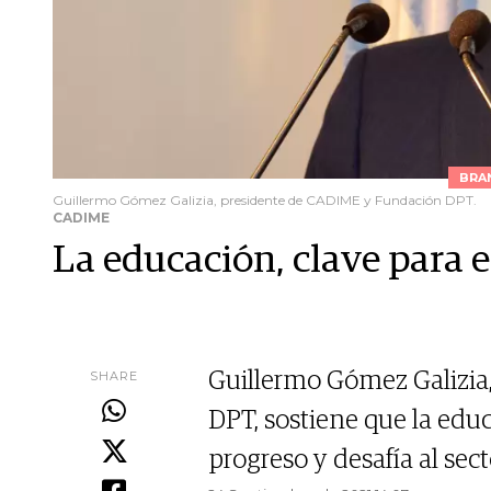
BRA
Guillermo Gómez Galizia, presidente de CADIME y Fundación DPT.
CADIME
La educación, clave para 
SHARE
Guillermo Gómez Galizia
DPT, sostiene que la edu
progreso y desafía al se