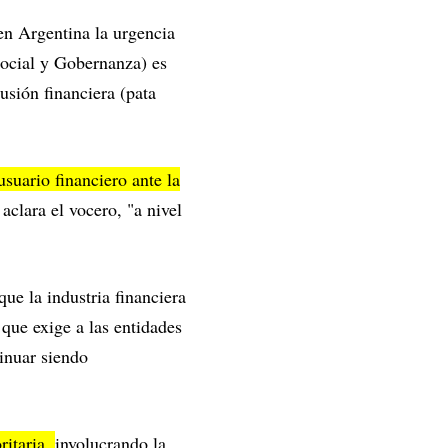
 en Argentina la urgencia
Social y Gobernanza) es
lusión financiera (pata
usuario financiero ante la
clara el vocero, "a nivel
que la industria financiera
 que exige a las entidades
tinuar siendo
ritaria,
involucrando la