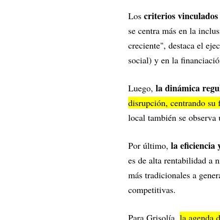
criterios vinculado
Los
se centra más en la inclu
creciente", destaca el eje
social) y en la financiaci
la dinámica regu
Luego,
disrupción, centrando su 
local también se observa
la eficiencia
Por último,
es de alta rentabilidad a 
más tradicionales a genera
competitivas.
Para Grisolía,
la agenda d