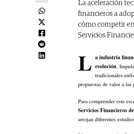
SHARE
La aceleración tec
financieros a ado
cómo competir en l
Servicios Financi
L
a industria fina
evolución
. Impuls
tradicionales enf
propuestas de valor a las
Para comprender este esce
Servicios Financieros d
arrojan diferentes estudi