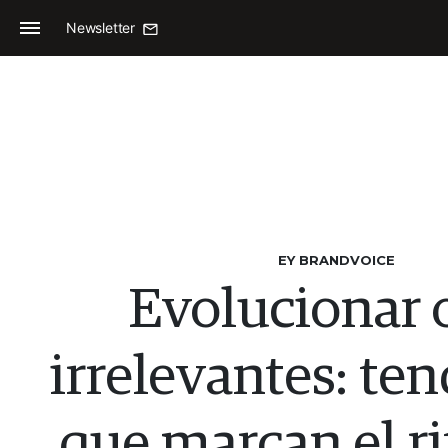
Newsletter
EY BRANDVOICE
Evolucionar o
irrelevantes: te
que marcan el r