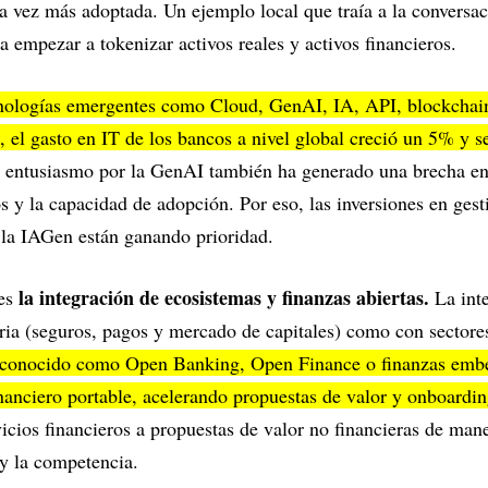
da vez más adoptada. Un ejemplo local que traía a la conversaci
 empezar a tokenizar activos reales y activos financieros.
cnologías emergentes como Cloud, GenAI, IA, API, blockchain 
, el gasto en IT de los bancos a nivel global creció un 5% y s
entusiasmo por la GenAI también ha generado una brecha ent
os y la capacidad de adopción. Por eso, las inversiones en ges
 la IAGen están ganando prioridad.
la integración de ecosistemas y finanzas abiertas.
 es
La int
tria (seguros, pagos y mercado de capitales) como con sectores 
conocido como Open Banking, Open Finance o finanzas embeb
financiero portable, acelerando propuestas de valor y onboardin
rvicios financieros a propuestas de valor no financieras de man
 y la competencia.