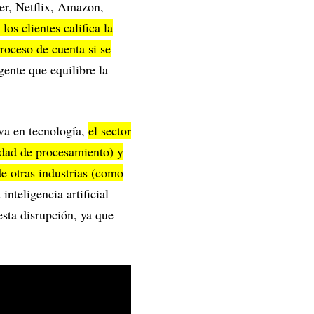
ber, Netflix, Amazon,
los clientes califica la
roceso de cuenta si se
gente que equilibre la
iva en tecnología,
el sector
idad de procesamiento) y
de otras industrias (como
inteligencia artificial
esta disrupción, ya que