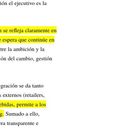
ón el ejecutivo es la
se refleja claramente en
e espera que continúe en
re la ambición y la
tión del cambio, gestión
egración se da tanto
externos (retailers,
idas, permite a los
g.
Sumado a ello,
era transparente e