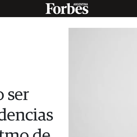
 ser
ndencias
itmo de