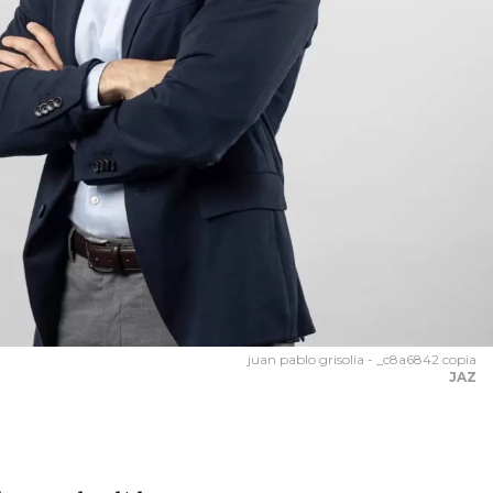
juan pablo grisolia - _c8a6842 copia
JAZ