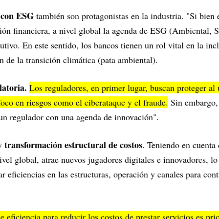
s con ESG
también son protagonistas en la industria. "Si bien
sión financiera, a nivel global la agenda de ESG (Ambiental, 
cutivo. En este sentido, los bancos tienen un rol vital en la inc
ón de la transición climática (pata ambiental).
latoria.
Los reguladores, en primer lugar, buscan proteger al 
foco en riesgos como el ciberataque y el fraude.
Sin embargo, a
 un regulador con una agenda de innovación".
 y transformación estructural de costos
. Teniendo en cuenta 
nivel global, atrae nuevos jugadores digitales e innovadores, lo
r eficiencias en las estructuras, operación y canales para con
e eficiencia para reducir los costos de prestar servicios es prio