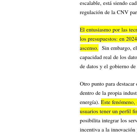
escalable, está siendo ca
regulación de la CNV para
El entusiasmo por las te
los presupuestos: en 2024
ascenso.
Sin embargo, el 
capacidad real de los dat
de datos y el gobierno de
Otro punto para destacar
dentro de la propia indus
energía).
Este fenómeno, 
usuarios tener un perfil 
posibilita integrar los se
incentiva a la innovación