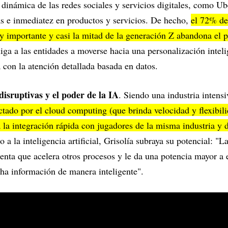
 dinámica de las redes sociales y servicios digitales, como U
as e inmediatez en productos y servicios. De hecho,
el 72% de 
 importante y casi la mitad de la generación Z abandona el p
iga a las entidades a moverse hacia una personalización inteli
a con la atención detallada basada en datos.
 disruptivas y el poder de la IA
. Siendo una industria intens
tado por el cloud computing (que brinda velocidad y flexibil
a la integración rápida con jugadores de la misma industria y 
o a la inteligencia artificial, Grisolía subraya su potencial: "La 
enta que acelera otros procesos y le da una potencia mayor a 
ha información de manera inteligente".