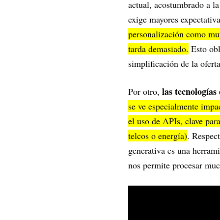
actual, acostumbrado a la
exige mayores expectativ
personalización como muy
tarda demasiado.
Esto obl
simplificación de la ofert
las tecnologías
Por otro,
se ve especialmente impac
el uso de APIs, clave par
telcos o energía)
. Respect
generativa es una herrami
nos permite procesar muc