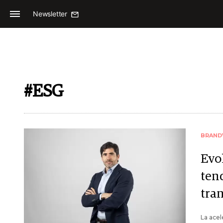
Newsletter
#ESG
BRAND
Evol
ten
tra
La acel