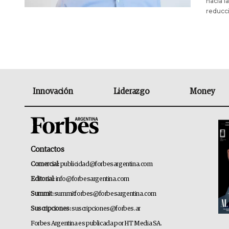
hacia l
reducci
Innovación
Liderazgo
Money
Contactos
Comercial:
publicidad@forbesargentina.com
Editorial:
info@forbesargentina.com
Summit:
summitforbes@forbesargentina.com
Suscripciones:
suscripciones@forbes.ar
Forbes Argentina es publicada por HT Media SA.