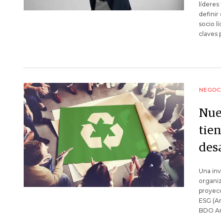
líderes
definir
socio l
claves 
NEGOC
Nue
tien
des
Una inv
organiz
proyecc
ESG (Am
BDO Ar