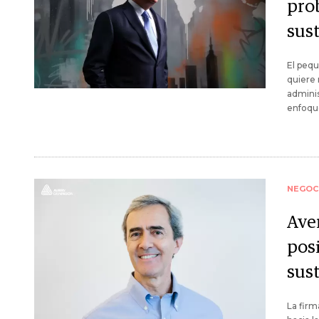
pro
sust
El pequ
quiere 
adminis
enfoque
NEGOC
Ave
pos
sus
La firm