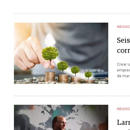
NEGOC
Sei
cor
Crear u
empresa
de marc
NEGOC
Lar