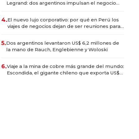
Legrand: dos argentinos impulsan el negocio
del wellness deportivo y el cuidado corporal
4.
El nuevo lujo corporativo: por qué en Perú los
viajes de negocios dejan de ser reuniones para
convertirse en experiencias transformadoras
5.
Dos argentinos levantaron US$ 6,2 millones de
la mano de Rauch, Englebienne y Woloski
6.
Viaje a la mina de cobre más grande del mundo:
Escondida, el gigante chileno que exporta US$
14.000 millones anuales