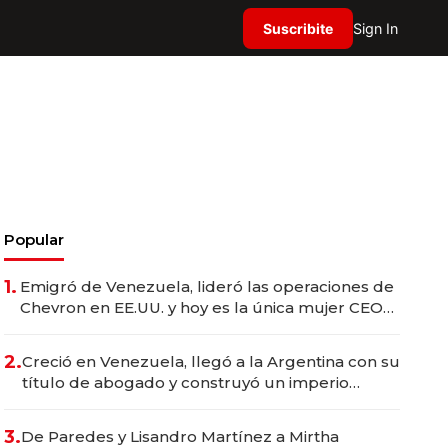
Suscribite
Sign In
Popular
1.
Emigró de Venezuela, lideró las operaciones de
Chevron en EE.UU. y hoy es la única mujer CEO
en Vaca Muerta
2.
Creció en Venezuela, llegó a la Argentina con su
título de abogado y construyó un imperio
gastronómico que revoluciona las marcas "fast
premium"
3.
De Paredes y Lisandro Martínez a Mirtha