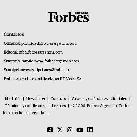
Contactos
Comercial:
publicidad@forbesargentina.com
Editorial:
info@forbesargentina.com
Summit:
summitforbes@forbesargentina.com
Suscripciones:
suscripciones@forbes.ar
Forbes Argentina es publicada por HT Media SA.
MediaKit
|
Newsletter
|
Contacto
|
Valores y estándares editoriales
|
Términos y condiciones
|
Legales
|
© 2026. Forbes Argentina. Todos
los derechos reservados.