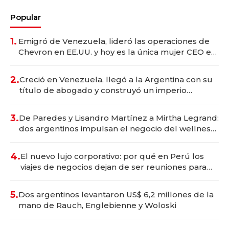
Popular
1.
Emigró de Venezuela, lideró las operaciones de
Chevron en EE.UU. y hoy es la única mujer CEO en
Vaca Muerta
2.
Creció en Venezuela, llegó a la Argentina con su
título de abogado y construyó un imperio
gastronómico que revoluciona las marcas "fast
premium"
3.
De Paredes y Lisandro Martínez a Mirtha Legrand:
dos argentinos impulsan el negocio del wellness
deportivo y el cuidado corporal
4.
El nuevo lujo corporativo: por qué en Perú los
viajes de negocios dejan de ser reuniones para
convertirse en experiencias transformadoras
5.
Dos argentinos levantaron US$ 6,2 millones de la
mano de Rauch, Englebienne y Woloski