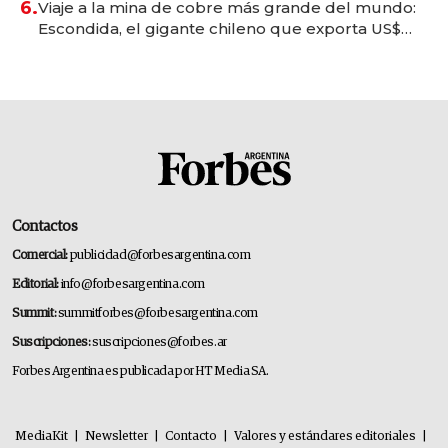
6.
Viaje a la mina de cobre más grande del mundo:
Escondida, el gigante chileno que exporta US$
14.000 millones anuales
Contactos
Comercial:
publicidad@forbesargentina.com
Editorial:
info@forbesargentina.com
Summit:
summitforbes@forbesargentina.com
Suscripciones:
suscripciones@forbes.ar
Forbes Argentina es publicada por HT Media SA.
MediaKit
|
Newsletter
|
Contacto
|
Valores y estándares editoriales
|