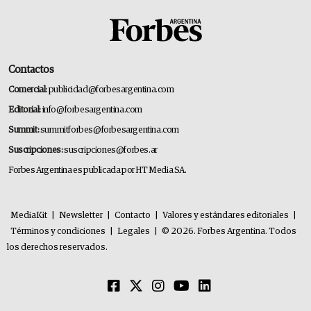
Contactos
Comercial:
publicidad@forbesargentina.com
Editorial:
info@forbesargentina.com
Summit:
summitforbes@forbesargentina.com
Suscripciones:
suscripciones@forbes.ar
Forbes Argentina es publicada por HT Media SA.
MediaKit
|
Newsletter
|
Contacto
|
Valores y estándares editoriales
|
Términos y condiciones
|
Legales
|
© 2026. Forbes Argentina. Todos
los derechos reservados.