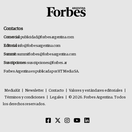
Contactos
Comercial:
publicidad@forbesargentina.com
Editorial:
info@forbesargentina.com
Summit:
summitforbes@forbesargentina.com
Suscripciones:
suscripciones@forbes.ar
Forbes Argentina es publicada por HT Media SA.
MediaKit
|
Newsletter
|
Contacto
|
Valores y estándares editoriales
|
Términos y condiciones
|
Legales
|
© 2026. Forbes Argentina. Todos
los derechos reservados.