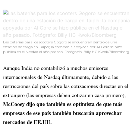
Las baterías para los scooters Gogoro se encuentran dentro de una
estación de carga en Taipei; la compañía apoyada por Al Gore se hizo
pública en el Nasdaq el año pasado. Fotógrafo: Billy HC Kwok/Bloomberg
Aunque India no contabilizó a muchos emisores
internacionales de Nasdaq últimamente, debido a las
restricciones del país sobre las cotizaciones directas en el
extranjero (las empresas deben cotizar en casa primero),
McCooey dijo que también es optimista de que más
empresas de ese país también buscarán aprovechar
mercados de EE.UU.