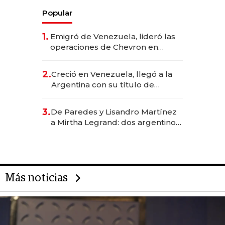
Popular
1.
Emigró de Venezuela, lideró las
operaciones de Chevron en
EE.UU. y hoy es la única mujer
CEO en Vaca Muerta
2.
Creció en Venezuela, llegó a la
Argentina con su título de
abogado y construyó un imperio
gastronómico que revoluciona
3.
De Paredes y Lisandro Martínez
las marcas "fast premium"
a Mirtha Legrand: dos argentinos
impulsan el negocio del wellness
deportivo y el cuidado corporal
Más noticias