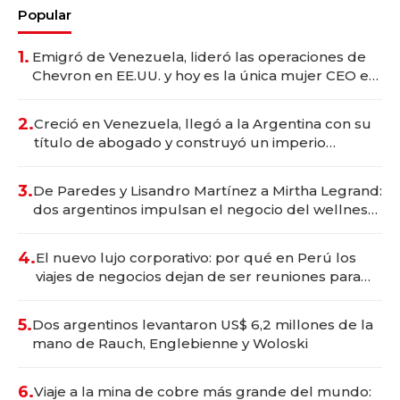
Popular
1.
Emigró de Venezuela, lideró las operaciones de
Chevron en EE.UU. y hoy es la única mujer CEO en
Vaca Muerta
2.
Creció en Venezuela, llegó a la Argentina con su
título de abogado y construyó un imperio
gastronómico que revoluciona las marcas "fast
premium"
3.
De Paredes y Lisandro Martínez a Mirtha Legrand:
dos argentinos impulsan el negocio del wellness
deportivo y el cuidado corporal
4.
El nuevo lujo corporativo: por qué en Perú los
viajes de negocios dejan de ser reuniones para
convertirse en experiencias transformadoras
5.
Dos argentinos levantaron US$ 6,2 millones de la
mano de Rauch, Englebienne y Woloski
6.
Viaje a la mina de cobre más grande del mundo: