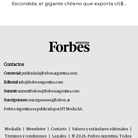
Escondida, el gigante chileno que exporta US$
14.000 millones anuales
Contactos
Comercial:
publicidad@forbesargentina.com
Editorial:
info@forbesargentina.com
Summit:
summitforbes@forbesargentina.com
Suscripciones:
suscripciones@forbes.ar
Forbes Argentina es publicada por HT Media SA.
MediaKit
|
Newsletter
|
Contacto
|
Valores y estándares editoriales
|
Términos y condiciones
|
Legales
|
© 2026. Forbes Argentina. Todos