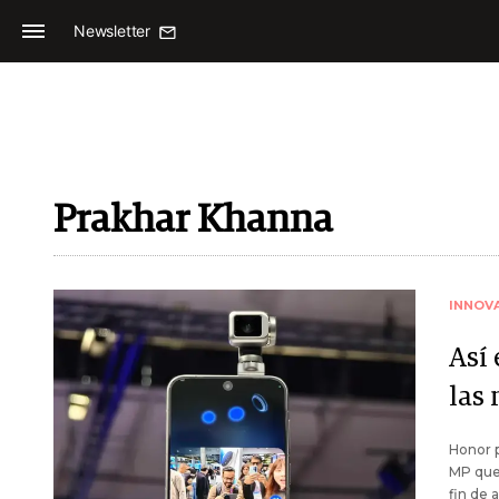
Newsletter
Prakhar Khanna
INNOV
Así 
las
Honor p
MP que 
fin de 