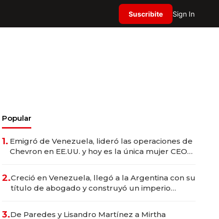
Suscribite
Sign In
Popular
1.
Emigró de Venezuela, lideró las operaciones de
Chevron en EE.UU. y hoy es la única mujer CEO
en Vaca Muerta
2.
Creció en Venezuela, llegó a la Argentina con su
título de abogado y construyó un imperio
gastronómico que revoluciona las marcas "fast
premium"
3.
De Paredes y Lisandro Martínez a Mirtha