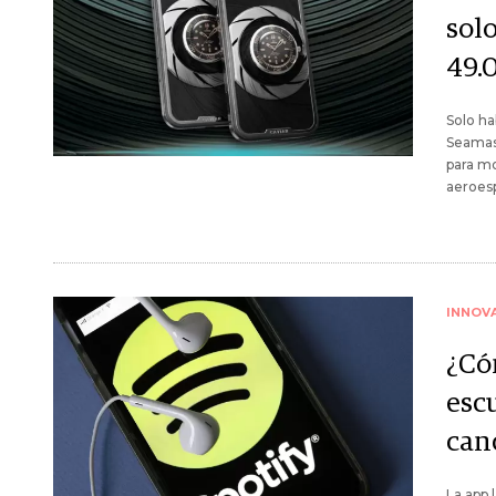
sol
49.
Solo ha
Seamast
para mo
aeroesp
INNOV
¿Có
esc
can
La app