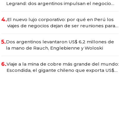
Legrand: dos argentinos impulsan el negocio
del wellness deportivo y el cuidado corporal
4.
El nuevo lujo corporativo: por qué en Perú los
viajes de negocios dejan de ser reuniones para
convertirse en experiencias transformadoras
5.
Dos argentinos levantaron US$ 6,2 millones de
la mano de Rauch, Englebienne y Woloski
6.
Viaje a la mina de cobre más grande del mundo:
Escondida, el gigante chileno que exporta US$
14.000 millones anuales