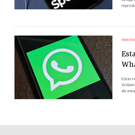
reprod
INNOV
Est
Wha
Estas n
WAbeta
de esta