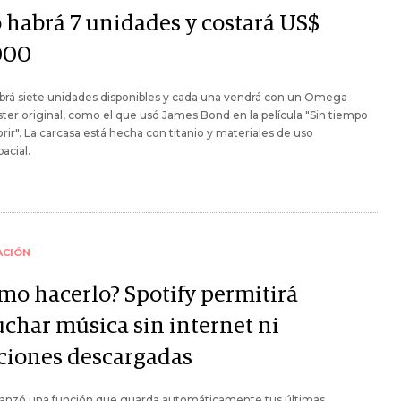
o habrá 7 unidades y costará US$
000
brá siete unidades disponibles y cada una vendrá con un Omega
er original, como el que usó James Bond en la película "Sin tiempo
rir". La carcasa está hecha con titanio y materiales de uso
acial.
ACIÓN
mo hacerlo? Spotify permitirá
uchar música sin internet ni
ciones descargadas
 lanzó una función que guarda automáticamente tus últimas