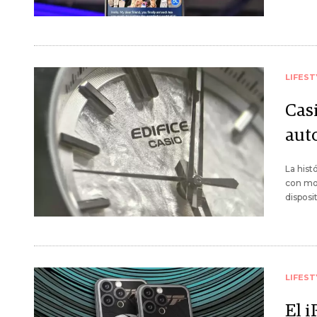
LIFEST
Casi
aut
La hist
con mov
disposi
LIFEST
El 