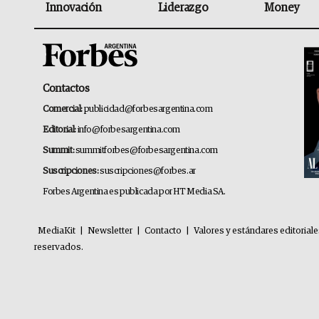
Innovación
Liderazgo
Money
Contactos
Comercial:
publicidad@forbesargentina.com
Editorial:
info@forbesargentina.com
Summit:
summitforbes@forbesargentina.com
Suscripciones:
suscripciones@forbes.ar
Forbes Argentina es publicada por HT Media SA.
MediaKit
|
Newsletter
|
Contacto
|
Valores y estándares editorial
reservados.