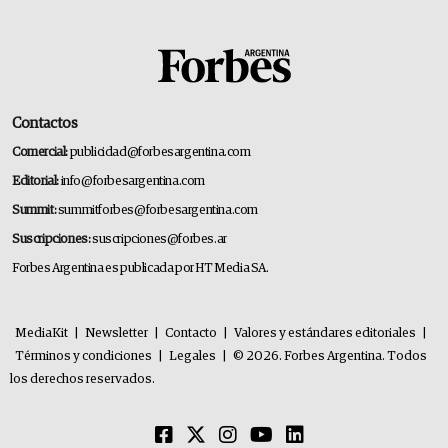
Contactos
Comercial:
publicidad@forbesargentina.com
Editorial:
info@forbesargentina.com
Summit:
summitforbes@forbesargentina.com
Suscripciones:
suscripciones@forbes.ar
Forbes Argentina es publicada por HT Media SA.
MediaKit
|
Newsletter
|
Contacto
|
Valores y estándares editoriales
|
Términos y condiciones
|
Legales
|
© 2026. Forbes Argentina. Todos
los derechos reservados.