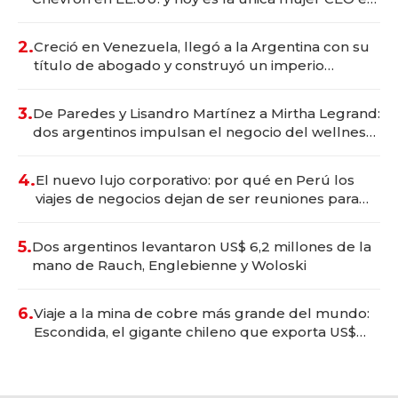
Vaca Muerta
2.
Creció en Venezuela, llegó a la Argentina con su
título de abogado y construyó un imperio
gastronómico que revoluciona las marcas "fast
premium"
3.
De Paredes y Lisandro Martínez a Mirtha Legrand:
dos argentinos impulsan el negocio del wellness
deportivo y el cuidado corporal
4.
El nuevo lujo corporativo: por qué en Perú los
viajes de negocios dejan de ser reuniones para
convertirse en experiencias transformadoras
5.
Dos argentinos levantaron US$ 6,2 millones de la
mano de Rauch, Englebienne y Woloski
6.
Viaje a la mina de cobre más grande del mundo:
Escondida, el gigante chileno que exporta US$
14.000 millones anuales