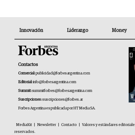
Innovación
Liderazgo
Money
Contactos
Comercial:
publicidad@forbesargentina.com
Editorial:
info@forbesargentina.com
Summit:
summitforbes@forbesargentina.com
Suscripciones:
suscripciones@forbes.ar
Forbes Argentina es publicada por HT Media SA.
MediaKit
|
Newsletter
|
Contacto
|
Valores y estándares editorial
reservados.