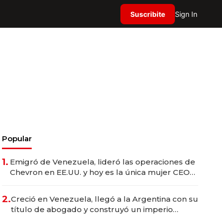
Suscribite
Sign In
Popular
1.
Emigró de Venezuela, lideró las operaciones de
Chevron en EE.UU. y hoy es la única mujer CEO
en Vaca Muerta
2.
Creció en Venezuela, llegó a la Argentina con su
título de abogado y construyó un imperio
gastronómico que revoluciona las marcas "fast