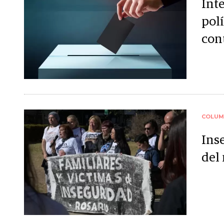
Int
polí
con
COLUM
Inse
del 