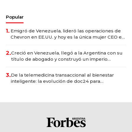
Popular
1.
Emigró de Venezuela, lideró las operaciones de
Chevron en EE.UU. y hoy es la única mujer CEO en
Vaca Muerta
2.
Creció en Venezuela, llegó a la Argentina con su
título de abogado y construyó un imperio
gastronómico que revoluciona las marcas "fast
premium"
3.
De la telemedicina transaccional al bienestar
inteligente: la evolución de doc24 para
transformar a las organizaciones