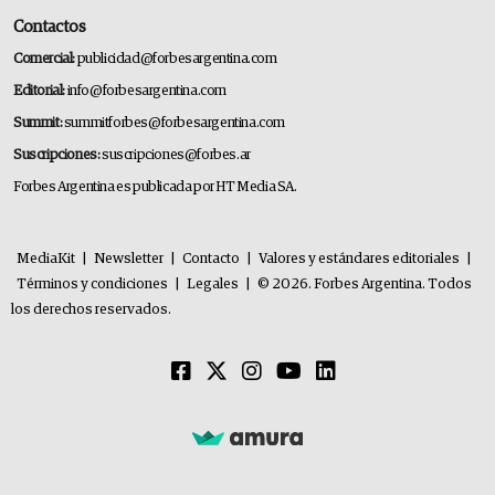
Contactos
Comercial:
publicidad@forbesargentina.com
Editorial:
info@forbesargentina.com
Summit:
summitforbes@forbesargentina.com
Suscripciones:
suscripciones@forbes.ar
Forbes Argentina es publicada por HT Media SA.
MediaKit
|
Newsletter
|
Contacto
|
Valores y estándares editoriales
|
Términos y condiciones
|
Legales
|
© 2026. Forbes Argentina. Todos
los derechos reservados.