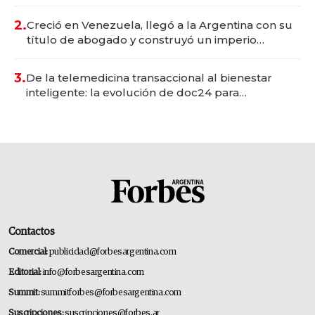
Vaca Muerta
2.
Creció en Venezuela, llegó a la Argentina con su
título de abogado y construyó un imperio
gastronómico que revoluciona las marcas "fast
premium"
3.
De la telemedicina transaccional al bienestar
inteligente: la evolución de doc24 para
transformar a las organizaciones
Contactos
Comercial:
publicidad@forbesargentina.com
Editorial:
info@forbesargentina.com
Summit:
summitforbes@forbesargentina.com
Suscripciones:
suscripciones@forbes.ar