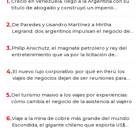
1.
Creció en Venezuela, llegó a la Argentina con su
título de abogado y construyó un imperio
gastronómico que revoluciona las marcas "fast
premium"
2.
De Paredes y Lisandro Martínez a Mirtha
Legrand: dos argentinos impulsan el negocio del
wellness deportivo y el cuidado corporal
3.
Philip Anschutz, el magnate petrolero y rey del
entretenimiento que va por la licitación de
Tecnópolis junto a Fénix
4.
El nuevo lujo corporativo: por qué en Perú los
viajes de negocios dejan de ser reuniones para
convertirse en experiencias transformadoras
5.
Del turismo masivo a los viajes por experiencias:
cómo cambia el negocio de la asistencia al viajero
6.
Viaje a la mina de cobre más grande del mundo:
Escondida, el gigante chileno que exporta US$
14.000 millones anuales