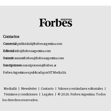
Contactos
Comercial:
publicidad@forbesargentina.com
Editorial:
info@forbesargentina.com
Summit:
summitforbes@forbesargentina.com
Suscripciones:
suscripciones@forbes.ar
Forbes Argentina es publicada por HT Media SA.
MediaKit
|
Newsletter
|
Contacto
|
Valores y estándares editoriales
|
Términos y condiciones
|
Legales
|
© 2026. Forbes Argentina. Todos
los derechos reservados.