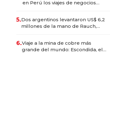
en Perú los viajes de negocios
dejan de ser reuniones para
convertirse en experiencias
5.
Dos argentinos levantaron US$ 6,2
transformadoras
millones de la mano de Rauch,
Englebienne y Woloski
6.
Viaje a la mina de cobre más
grande del mundo: Escondida, el
gigante chileno que exporta US$
14.000 millones anuales