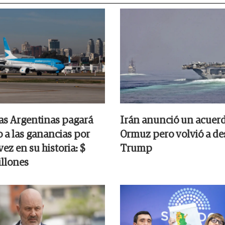
as Argentinas pagará
Irán anunció un acuer
 a las ganancias por
Ormuz pero volvió a des
ez en su historia: $
Trump
llones