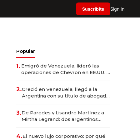
Suscribite
Sign In
Popular
1.
Emigró de Venezuela, lideró las
operaciones de Chevron en EE.UU. y
hoy es la única mujer CEO en Vaca
Muerta
2.
Creció en Venezuela, llegó a la
Argentina con su título de abogado
y construyó un imperio
gastronómico que revoluciona las
3.
De Paredes y Lisandro Martínez a
marcas "fast premium"
Mirtha Legrand: dos argentinos
impulsan el negocio del wellness
deportivo y el cuidado corporal
4.
El nuevo lujo corporativo: por qué