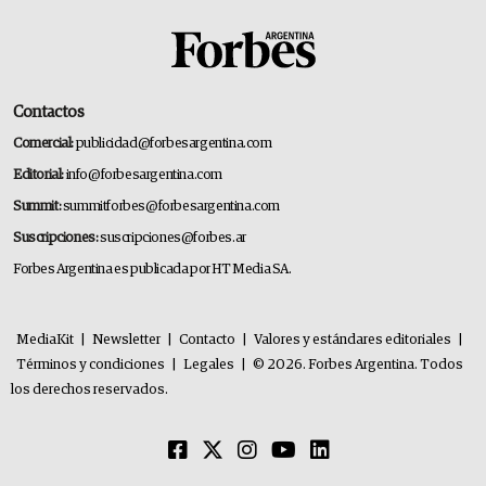
Contactos
Comercial:
publicidad@forbesargentina.com
Editorial:
info@forbesargentina.com
Summit:
summitforbes@forbesargentina.com
Suscripciones:
suscripciones@forbes.ar
Forbes Argentina es publicada por HT Media SA.
MediaKit
|
Newsletter
|
Contacto
|
Valores y estándares editoriales
|
Términos y condiciones
|
Legales
|
© 2026. Forbes Argentina. Todos
los derechos reservados.