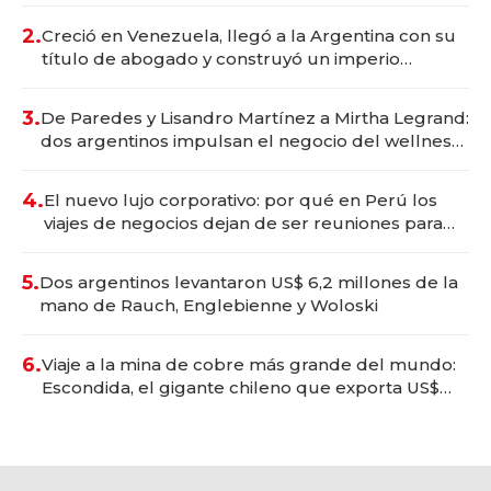
2.
Creció en Venezuela, llegó a la Argentina con su
título de abogado y construyó un imperio
gastronómico que revoluciona las marcas "fast
premium"
3.
De Paredes y Lisandro Martínez a Mirtha Legrand:
dos argentinos impulsan el negocio del wellness
deportivo y el cuidado corporal
4.
El nuevo lujo corporativo: por qué en Perú los
viajes de negocios dejan de ser reuniones para
convertirse en experiencias transformadoras
5.
Dos argentinos levantaron US$ 6,2 millones de la
mano de Rauch, Englebienne y Woloski
6.
Viaje a la mina de cobre más grande del mundo:
Escondida, el gigante chileno que exporta US$
14.000 millones anuales